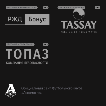
РЕКЛАМА • RZD-BONUS.RU
РЕКЛАМА • TASSAY.RU
РЕКЛАМА • TOPAZ24.RU
Официальный сайт Футбольного клуба
«Локомотив»