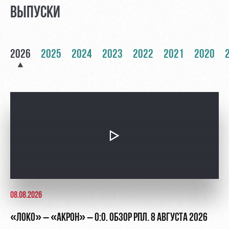
Академии
дворец
Карта
ВЫПУСКИ
болельщика
Занятия
спортом
Парковка
2026
2025
2024
2023
2022
2021
2020
Информация
для
болельщиков
МГН
08.08.2026
«ЛОКО» – «АКРОН» – 0:0. ОБЗОР РПЛ. 8 АВГУСТА 2026