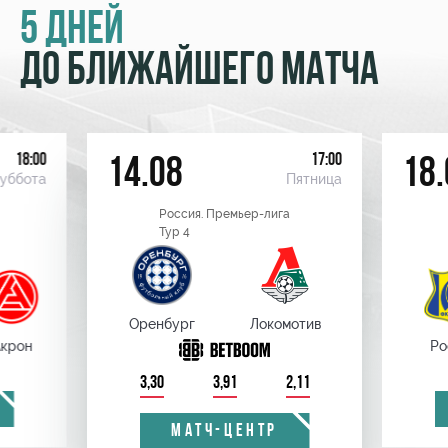
5 ДНЕЙ
ДО БЛИЖАЙШЕГО МАТЧА
18:00
17:00
14.08
18.
уббота
Пятница
Россия. Премьер-лига
Тур 4
Оренбург
Локомотив
крон
Ро
3,30
3,91
2,11
МАТЧ-ЦЕНТР