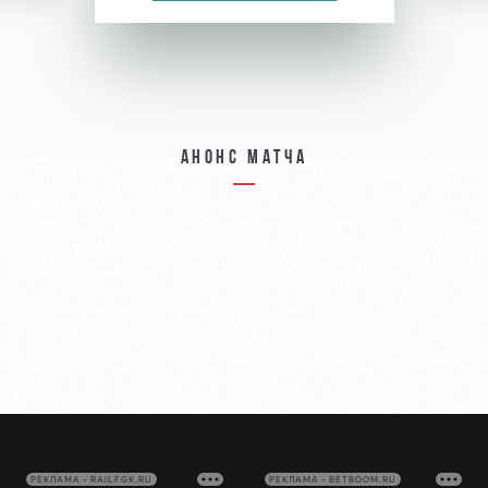
Анонс матча
РЕКЛАМА • RAILFGK.RU
РЕКЛАМА • BETBOOM.RU