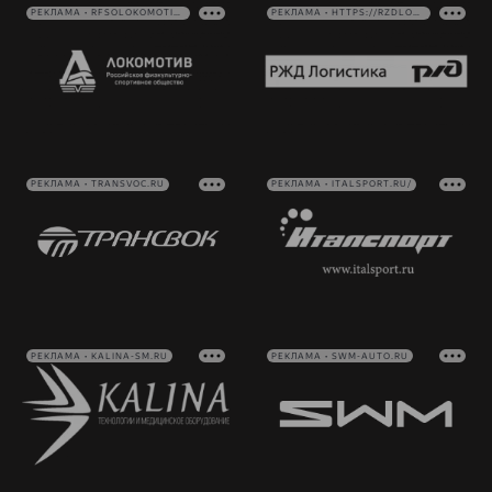
РЕКЛАМА • RFSOLOKOMOTIV.RU
РЕКЛАМА • HTTPS://RZDLOG.RU/
РЕКЛАМА • TRANSVOC.RU
РЕКЛАМА • ITALSPORT.RU/
РЕКЛАМА • KALINA-SM.RU
РЕКЛАМА • SWM-AUTO.RU