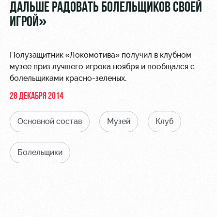
Видео
ДАЛЬШЕ РАДОВАТЬ БОЛЕЛЬЩИКОВ СВОЕЙ
Места для
МГН
ИГРОЙ»
Фото
Полузащитник «Локомотива» получил в клубном
музее приз лучшего игрока ноября и пообщался с
болельщиками красно-зеленых.
РЖД
Локо
Информация
28 ДЕКАБРЯ 2014
Арена
Старт
для
болельщиков
Организация
Локо-Лето
Основной состав
Музей
Клуб
мероприятий
Банковская
Академия
карта
Аренда
«Локомотив»
Болельщики
Как
полей
поступить
Заставки
Аренда
Руководство
площадей
Программа
лояльности
Контакты
Ледовый