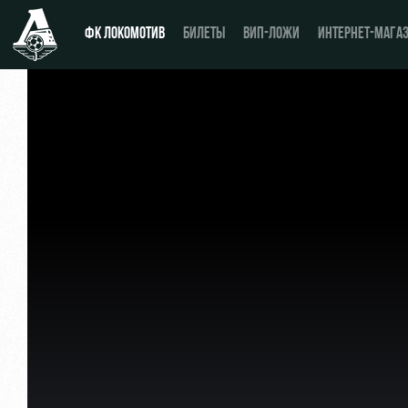
ФК ЛОКОМОТИВ
БИЛЕТЫ
ВИП-ЛОЖИ
ИНТЕРНЕТ-МАГА
Новости
Купить билет
Календарь
ВИП-ЛОЖИ
Турнирная таблица
ВИП-ЗОНЫ
Игроки
СЕМЕЙНЫЙ СЕКТОР
Тренерский штаб
Туры по стадиону
Видео
Места для МГН
Фото