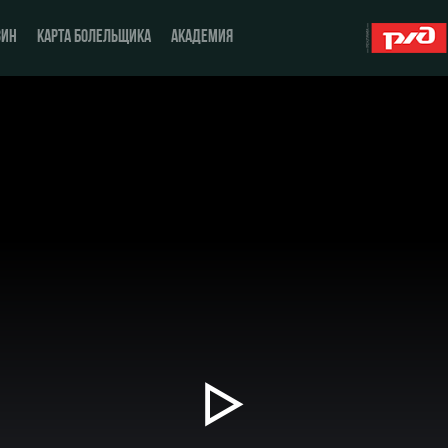
ЗИН
КАРТА БОЛЕЛЬЩИКА
АКАДЕМИЯ
О Клубе
ЖФК «Локомотив»
История
Молодёжка-юноши
Спонсоры
Молодёжка-девушки
Стать партнером
Контакты
Антидопинг
Воспроизвести