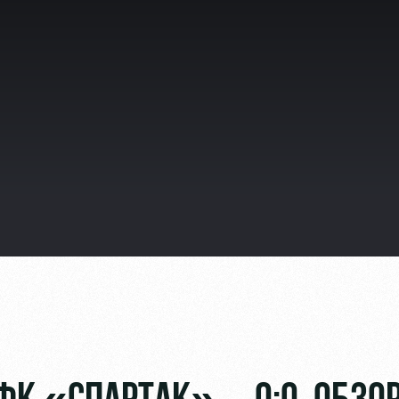
видео
ьщиков
омотив»
ьщиков МГН