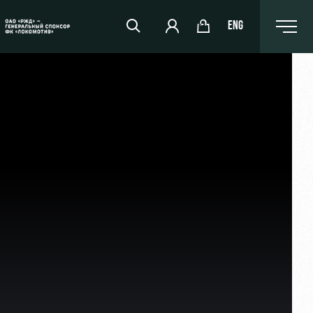
ENG
РЖД Арена
Организация мероприятий
Аренда полей
Аренда площадей
Ледовый дворец
Занятия спортом