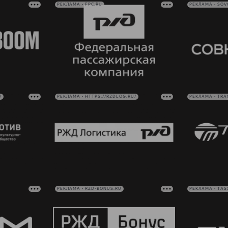
РЕКЛАМА • FPC.RU
РЕКЛАМА • SO
U
РЕКЛАМА • HTTPS://RZDLOG.RU/
РЕКЛАМА • TRA
РЕКЛАМА • RZD-BONUS.RU
РЕКЛАМА • TAS