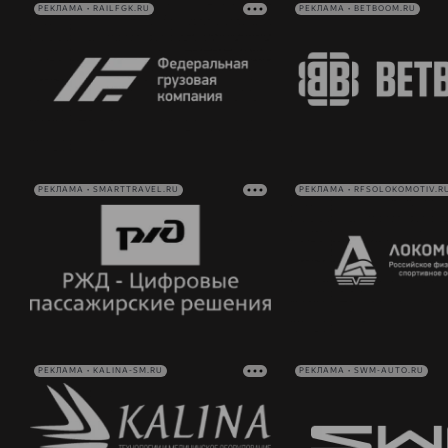
РЕКЛАМА • RAILFGK.RU
РЕКЛАМА • BETBOOM.RU
РЕКЛАМА • SMARTTRAVEL.RU
РЕКЛАМА • RFSOLOKOMOTIV.R
РЕКЛАМА • KALINA-SM.RU
РЕКЛАМА • SWM-AUTO.RU