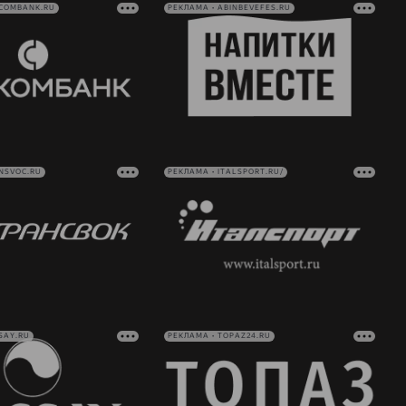
VCOMBANK.RU
РЕКЛАМА • ABINBEVEFES.RU
NSVOC.RU
РЕКЛАМА • ITALSPORT.RU/
SAY.RU
РЕКЛАМА • TOPAZ24.RU