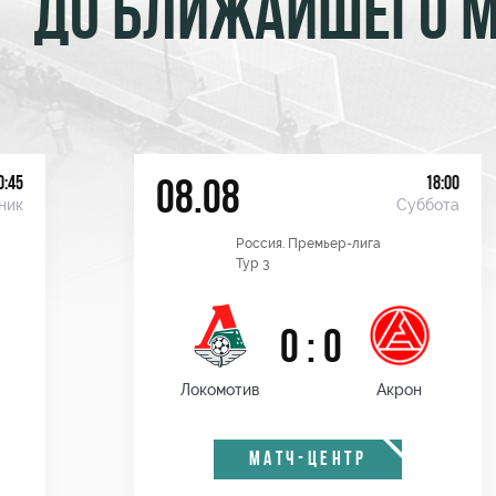
ДО БЛИЖАЙШЕГО 
0:45
18:00
08.08
ник
Суббота
Россия. Премьер-лига
Тур 3
0 : 0
Локомотив
Акрон
МАТЧ-ЦЕНТР