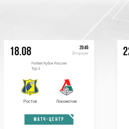
20:45
18.08
2
Вторник
Fonbet Кубок России
Тур 2
Ростов
Локомотив
МАТЧ-ЦЕНТР