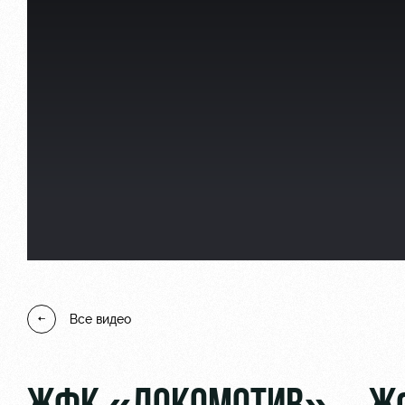
Локо Старт
Информация для болел
Локо-Лето
Банковская карта «Лок
Академия
Заставки
Как поступить
Программа лояльности
Руководство
Карта болельщика
Контакты Академии
Парковка
Все видео
Информация для болел