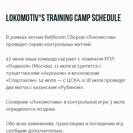
Video
Stadium
tours
Photo
LOKOMOTIV’S TRAINING CAMP SCHEDULE
Disabled
supporters
В рамках летних BetBoom Сборов «Локомотив»
проведет серию контрольных матчей.
27 июня наша команда сыграет с новичком РПЛ
«Родиной» (Москва), 11 июля встретится с
RZD Arena
Trials
Our fans
тольяттинским «Акроном» и московским
«Спартаком», 14 июля — с ЦСКА, а 18 июля проведёт
Events
Локо
Банковская
Hosting
Старт
карта
два матча с казанским «Рубином».
«Локомотив»
Fields
Локо-Лето
Соперник «Локомотива» в контрольной игре 3 июля
rent
Wallpapers
определится позднее.
Space
A fan card
rentals
Обо всех изменениях, трансляциях и посещении игр
Loyalty
сообщим дополнительно.