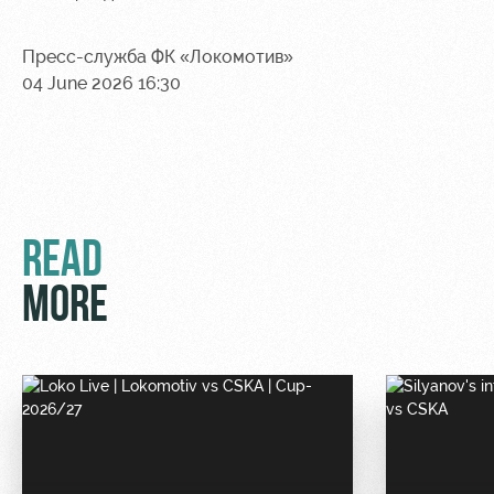
Ice palace
program
Sport
Parking
Пресс-служба ФК «Локомотив»
activities
04 June 2026 16:30
Информация
для
болельщиков
МГН
READ
MORE