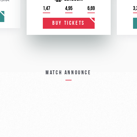
1,47
4,95
6,69
3,
BUY TICKETS
Match announce