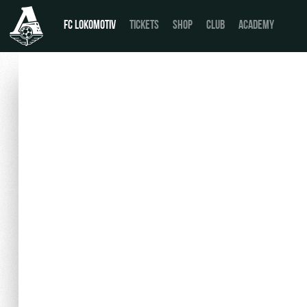
FC LOKOMOTIV
TICKETS
SHOP
CLUB
ACADEMY
News
День матча
Calendar
Buy a ticket
Tournament table
VIP Boxes
Players
ВИП-ЗОНЫ
Coaching Staff
СЕМЕЙНЫЙ СЕКТОР
Video
Stadium tours
Photo
Disabled supporters