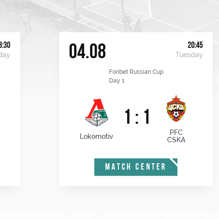
8:30
20:45
04.08
day
Tuesday
Fonbet Russian Cup
Day 1
1 : 1
PFC
Lokomotiv
CSKA
MATCH CENTER