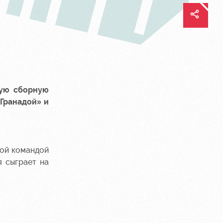
ую сборную
«Гранадой» и
ной командой
я сыграет на