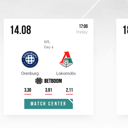
17:00
14.08
1
Friday
RPL
Day 4
Orenburg
Lokomotiv
3,30
3,91
2,11
MATCH CENTER