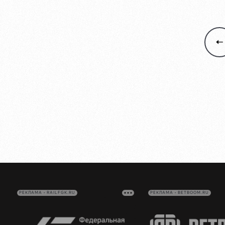
РЕКЛАМА • RAILFGK.RU
РЕКЛАМА • BETBOOM.RU