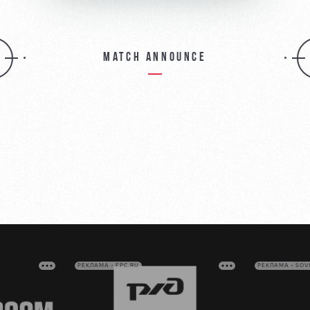
Match announce
РЕКЛАМА • FPC.RU
РЕКЛАМА • SO