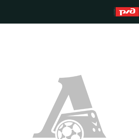
About
WFC Lokomotiv
History
Youth team (U-19)
Sponsors
FWFC Lokomotiv
Contacts
Anti-doping