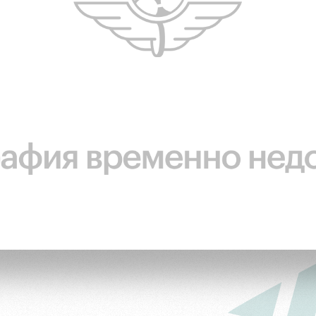
омотив»
ьщиков МГН