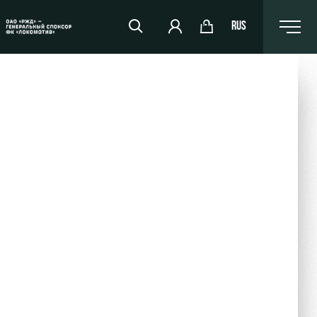
RUS
RZD Arena
Events Hosting
Fields rent
Space rentals
Ice palace
Sport activities