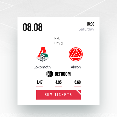
18:00
08.08
Saturday
RPL
Day 3
Lokomotiv
Akron
1,47
4,95
6,69
BUY TICKETS