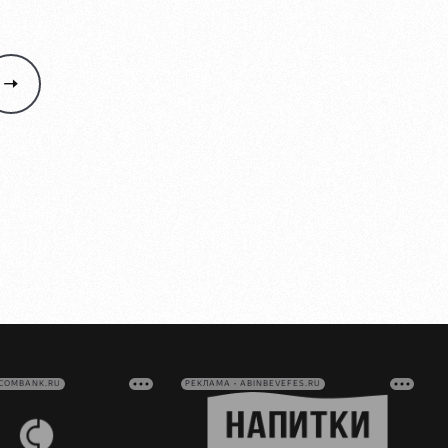
VCOMBANK.RU
РЕКЛАМА • ABINBEVEFES.RU