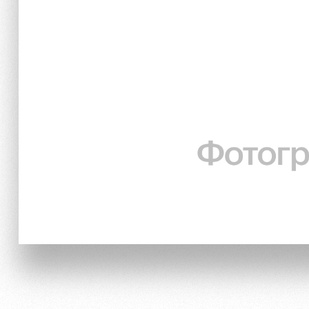
Локо Старт
Our fans
Локо-Лето
Банковская карта «Лок
Wallpapers
A fan card
Loyalty program
Parking
Информация для болел