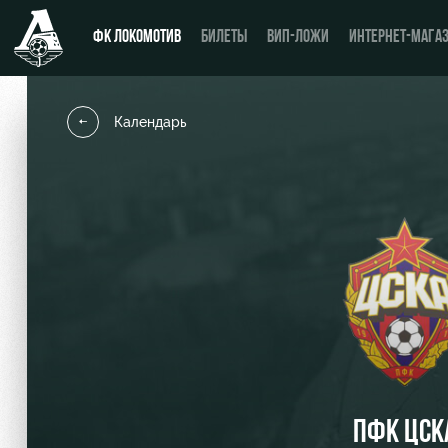
ФК ЛОКОМОТИВ
БИЛЕТЫ
ВИП-ЛОЖИ
ИНТЕРНЕТ-МАГА
Календарь
Новости
Купить билет
Календарь
ВИП-ЛОЖИ
Турнирная таблица
ВИП-ЗОНЫ
Игроки
СЕМЕЙНЫЙ СЕКТОР
Тренерский штаб
Туры по стадиону
Видео
Места для МГН
ПФК ЦСК
Фото