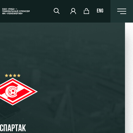
ENG
РЖД Арена
Организация мероприятий
Аренда полей
Аренда площадей
Ледовый дворец
Занятия спортом
СПАРТАК