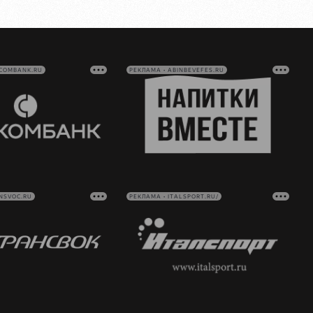
VCOMBANK.RU
РЕКЛАМА • ABINBEVEFES.RU
NSVOC.RU
РЕКЛАМА • ITALSPORT.RU/