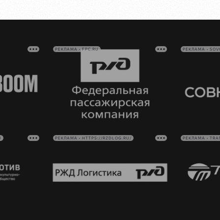
РЕКЛАМА • FPC.RU
РЕКЛАМА • SO
U
РЕКЛАМА • HTTPS://RZDLOG.RU/
РЕКЛАМА • TRA