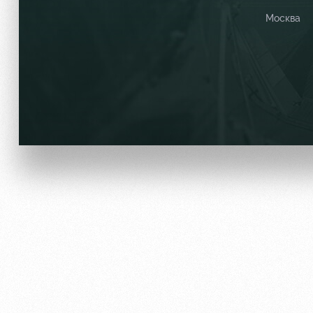
Москва
Локо Старт
Информация для болел
Локо-Лето
Банковская карта «Лок
Академия
Заставки
Как поступить
Программа лояльности
Руководство
Карта болельщика
Контакты Академии
Парковка
Информация для болел