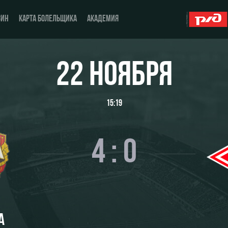
ЗИН
КАРТА БОЛЕЛЬЩИКА
АКАДЕМИЯ
22 НОЯБРЯ
О Клубе
ЖФК «Локомотив»
15:19
История
Молодёжка-юноши
Спонсоры
Молодёжка-девушки
4 : 0
Стать партнером
Контакты
Антидопинг
А