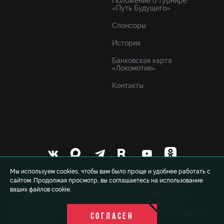
Положение о турнире
«Путь Будущего»
Спонсоры
История
Банковская карта
«Локомотив»
Контакты
Мы используем cookies, чтобы вам было проще и удобнее работать с
сайтом. Продолжая просмотр, вы соглашаетесь на использование
ваших файлов cookie.
© 1999-2026 FCLM.RU Футбольный клуб «Локомотив»
Москва. При полном или частичном использовании
материалов ссылка на официальный сайт ФК «Локомотив»
СОГЛАСЕН
обязательна.