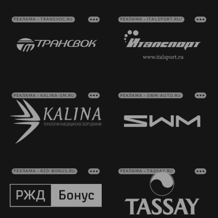
РЕКЛАМА • TRANSVOC.RU
РЕКЛАМА • ITALSPORT.RU/
РЕКЛАМА • KALINA-SM.RU
РЕКЛАМА • SWM-AUTO.RU
РЕКЛАМА • RZD-BONUS.RU
РЕКЛАМА • TASSAY.RU