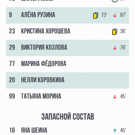
Контакты
Ледовый
Карта
9
АЛЁНА РУЗИНА
Академии
73'
87'
дворец
болельщика
Занятия
Программа
23
КРИСТИНА ХОРОШЕВА
36'
спортом
лояльности
Информация
29
ВИКТОРИЯ КОЗЛОВА
76'
для
болельщиков
77
МАРИНА ФЁДОРОВА
МГН
20
НЕЛЛИ КОРОВКИНА
99
ТАТЬЯНА МОРИНА
45'
ЗАПАСНОЙ СОСТАВ
16
ЯНА ШЕИНА
45'