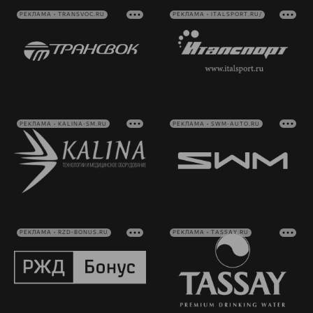
РЕКЛАМА • TRANSVOC.RU
РЕКЛАМА • ITALSPORT.RU/
РЕКЛАМА • KALINA-SM.RU
РЕКЛАМА • SWM-AUTO.RU
РЕКЛАМА • RZD-BONUS.RU
РЕКЛАМА • TASSAY.RU