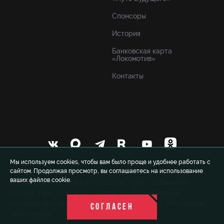
Спонсоры
История
Банковская карта
«Локомотив»
Контакты
Мы используем cookies, чтобы вам было проще и удобнее работать с
сайтом. Продолжая просмотр, вы соглашаетесь на использование
ваших файлов cookie.
© 1999-2026 FCLM.RU Футбольный клуб «Локомотив»
Москва. При полном или частичном использовании
материалов ссылка на официальный сайт ФК «Локомотив»
СОГЛАСЕН
обязательна.