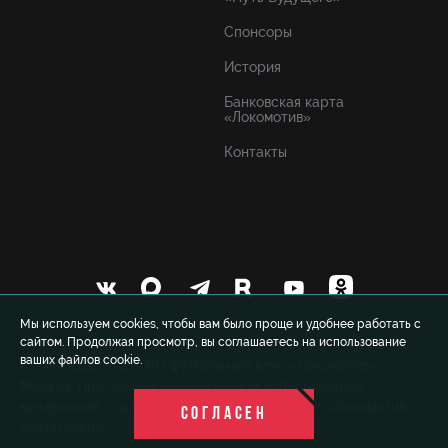
Спонсоры
История
Банковская карта
«Локомотив»
Контакты
Мы используем cookies, чтобы вам было проще и удобнее работать с
сайтом. Продолжая просмотр, вы соглашаетесь на использование
ваших файлов cookie.
© 1999-2026 FCLM.RU Футбольный клуб «Локомотив»
Москва. При полном или частичном использовании
материалов ссылка на официальный сайт ФК «Локомотив»
СОГЛАСЕН
обязательна.