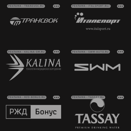
РЕКЛАМА • TRANSVOC.RU
РЕКЛАМА • ITALSPORT.RU/
РЕКЛАМА • KALINA-SM.RU
РЕКЛАМА • SWM-AUTO.RU
РЕКЛАМА • RZD-BONUS.RU
РЕКЛАМА • TASSAY.RU