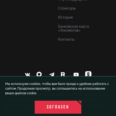
Спонсоры
История
Банковская карта
«Локомотив»
Контакты
Мы используем cookies, чтобы вам было проще и удобнее работать с
сайтом. Продолжая просмотр, вы соглашаетесь на использование
ваших файлов cookie.
© 1999-2026 FCLM.RU Футбольный клуб «Локомотив»
Москва. При полном или частичном использовании
материалов ссылка на официальный сайт ФК «Локомотив»
СОГЛАСЕН
обязательна.