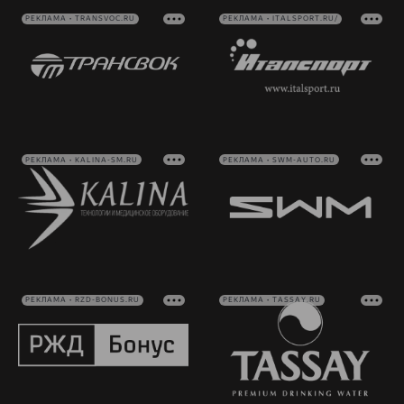
РЕКЛАМА • TRANSVOC.RU
РЕКЛАМА • ITALSPORT.RU/
РЕКЛАМА • KALINA-SM.RU
РЕКЛАМА • SWM-AUTO.RU
РЕКЛАМА • RZD-BONUS.RU
РЕКЛАМА • TASSAY.RU