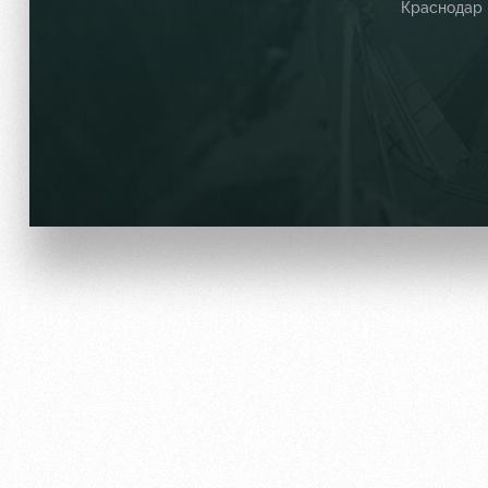
Краснодар
Локо Старт
Информация для болел
Локо-Лето
Банковская карта «Лок
Академия
Заставки
Как поступить
Программа лояльности
Руководство
Карта болельщика
Контакты Академии
Парковка
Информация для болел