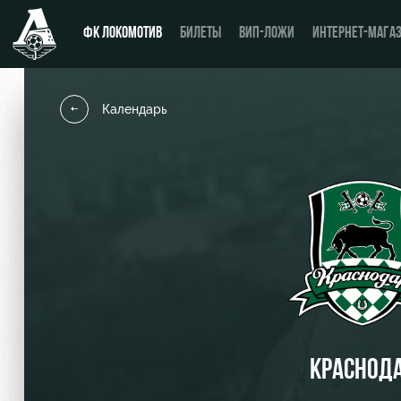
ФК ЛОКОМОТИВ
БИЛЕТЫ
ВИП-ЛОЖИ
ИНТЕРНЕТ-МАГА
Календарь
Новости
Купить билет
Календарь
ВИП-ЛОЖИ
Турнирная таблица
ВИП-ЗОНЫ
Игроки
СЕМЕЙНЫЙ СЕКТОР
Тренерский штаб
Туры по стадиону
Видео
Места для МГН
КРАСНОД
Фото