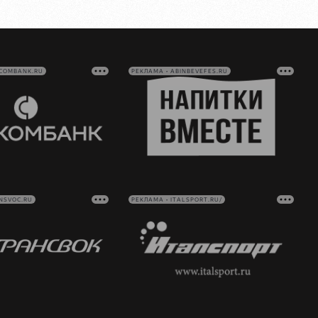
VCOMBANK.RU
РЕКЛАМА • ABINBEVEFES.RU
NSVOC.RU
РЕКЛАМА • ITALSPORT.RU/