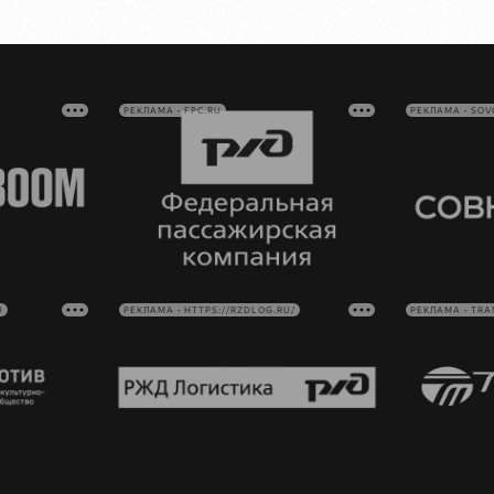
РЕКЛАМА • FPC.RU
РЕКЛАМА • SO
U
РЕКЛАМА • HTTPS://RZDLOG.RU/
РЕКЛАМА • TRA