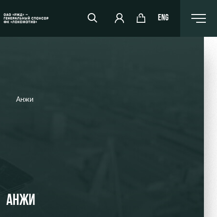
ENG
РЖД Арена
Организация мероприятий
Аренда полей
Аренда площадей
Ледовый дворец
Занятия спортом
АНЖИ