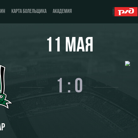
ЗИН
КАРТА БОЛЕЛЬЩИКА
АКАДЕМИЯ
11 МАЯ
О Клубе
ЖФК «Локомотив»
История
Молодёжка-юноши
1 : 0
Спонсоры
Молодёжка-девушки
Стать партнером
Контакты
Антидопинг
АР