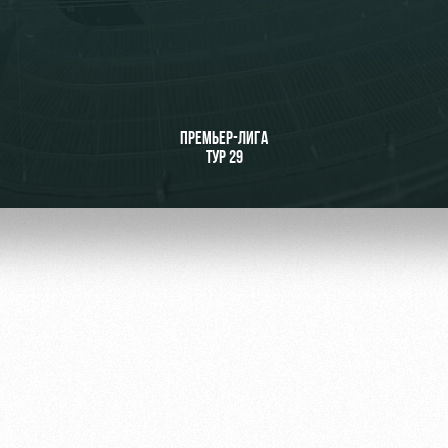
ьщиков
ПРЕМЬЕР-ЛИГА
ТУР 29
омотив»
ьщиков МГН