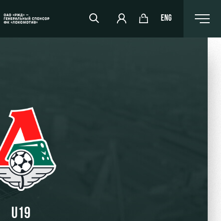
ENG
РЖД Арена
Организация мероприятий
Аренда полей
Аренда площадей
Ледовый дворец
Занятия спортом
U19