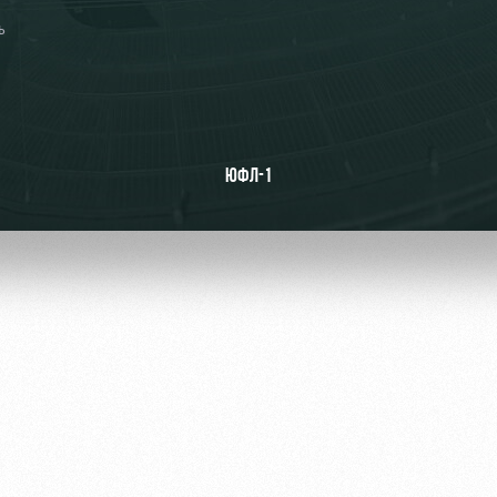
ь
ьщиков
ЮФЛ-1
омотив»
ьщиков МГН