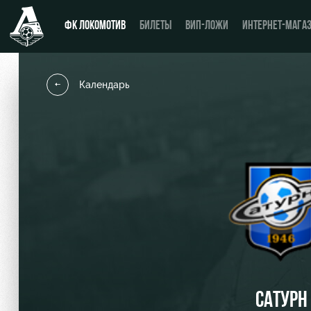
ФК ЛОКОМОТИВ
БИЛЕТЫ
ВИП-ЛОЖИ
ИНТЕРНЕТ-МАГА
Календарь
Новости
День матча
Календарь
Купить билет
Турнирная таблица
ВИП-ЛОЖИ
Игроки
ВИП-ЗОНЫ
Тренерский штаб
СЕМЕЙНЫЙ СЕКТОР
Видео
Туры по стадиону
САТУРН
Фото
Места для МГН