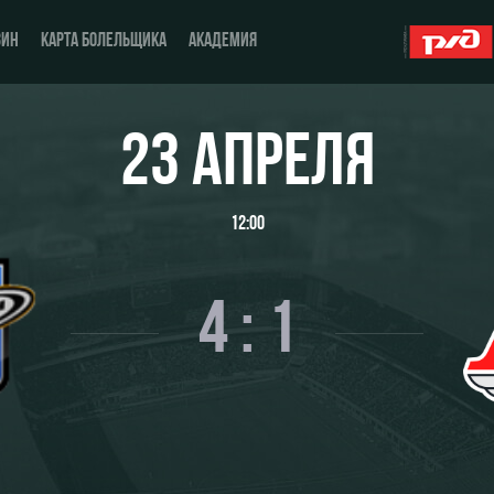
ЗИН
КАРТА БОЛЕЛЬЩИКА
АКАДЕМИЯ
23 АПРЕЛЯ
О Клубе
ЖФК «Локомотив»
12:00
История
Молодёжка-юноши
Спонсоры
Молодёжка-девушки
4 : 1
Стать партнером
Контакты
Антидопинг