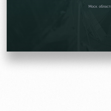
Моск. област
Локо Старт
Информация для болел
Локо-Лето
Банковская карта «Лок
Академия
Заставки
Как поступить
Парковка
Руководство
Карта болельщика
Контакты Академии
Программа лояльности
Информация для болел