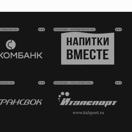
VCOMBANK.RU
РЕКЛАМА • ABINBEVEFES.RU
NSVOC.RU
РЕКЛАМА • ITALSPORT.RU/