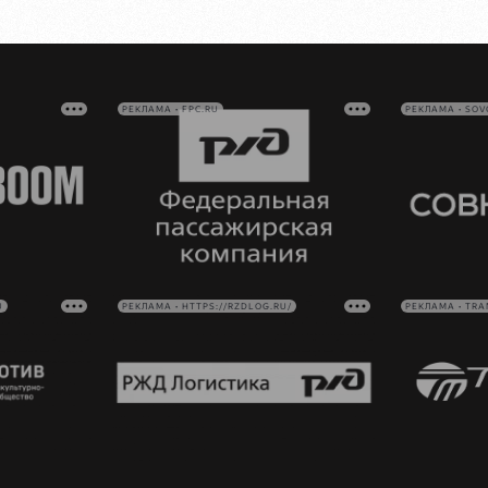
РЕКЛАМА • FPC.RU
РЕКЛАМА • SO
U
РЕКЛАМА • HTTPS://RZDLOG.RU/
РЕКЛАМА • TRA