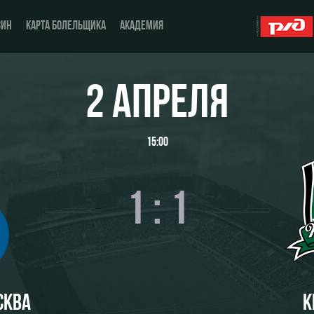
ЗИН
КАРТА БОЛЕЛЬЩИКА
АКАДЕМИЯ
2 АПРЕЛЯ
О Клубе
ЖФК «Локомотив»
15:00
История
Молодёжка-юноши
Спонсоры
Молодёжка-девушки
1 : 1
Стать партнером
Контакты
Антидопинг
СКВА
К