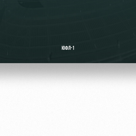
ьщиков
ЮФЛ-1
омотив»
ьщиков МГН