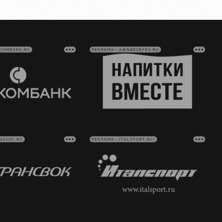
VCOMBANK.RU
РЕКЛАМА • ABINBEVEFES.RU
NSVOC.RU
РЕКЛАМА • ITALSPORT.RU/