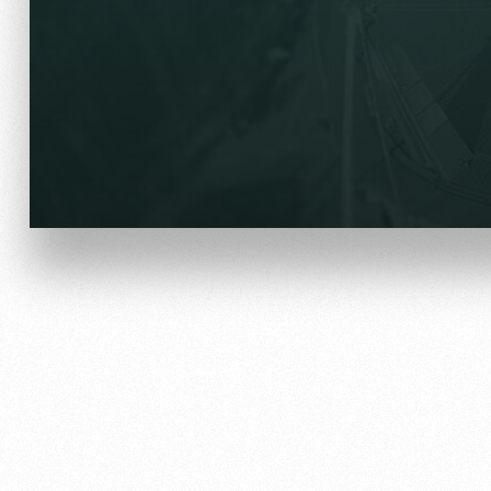
Отбор
Информация для болел
Локо Старт
Банковская карта «Лок
Локо-Лето
Заставки
Академия
Парковка
Как поступить
Карта болельщика
Руководство
Программа лояльности
Контакты Академии
Информация для болел