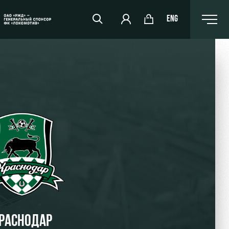
ENG
РЖД Арена
Организация мероприятий
Аренда полей
Аренда площадей
Ледовый дворец
Занятия спортом
РАСНОДАР