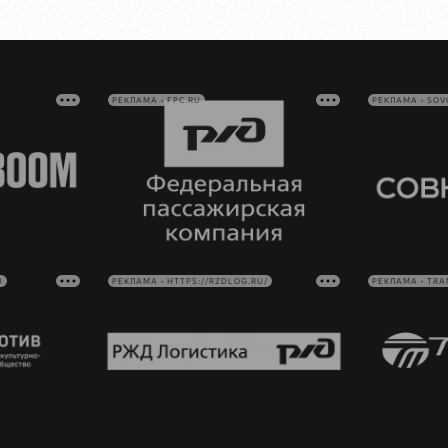
РЕКЛАМА • FPC.RU
РЕКЛАМА • SO
U
РЕКЛАМА • HTTPS://RZDLOG.RU/
РЕКЛАМА • TRA