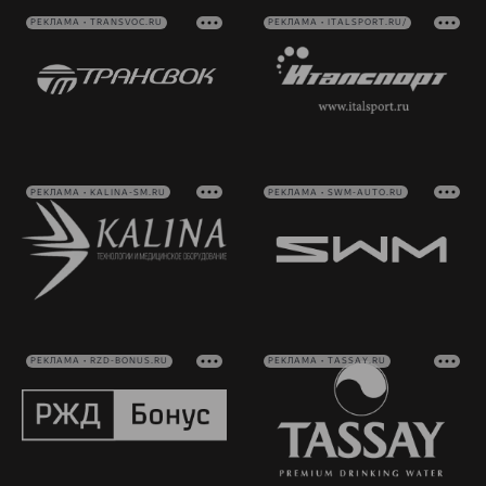
РЕКЛАМА • TRANSVOC.RU
РЕКЛАМА • ITALSPORT.RU/
РЕКЛАМА • KALINA-SM.RU
РЕКЛАМА • SWM-AUTO.RU
РЕКЛАМА • RZD-BONUS.RU
РЕКЛАМА • TASSAY.RU