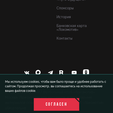
Спонсоры
История
Банковская карта
«Локомотив»
Контакты
Мы используем cookies, чтобы вам было проще и удобнее работать с
сайтом. Продолжая просмотр, вы соглашаетесь на использование
ваших файлов cookie.
© 1999-2026 FCLM.RU Футбольный клуб «Локомотив»
Москва. При полном или частичном использовании
материалов ссылка на официальный сайт ФК «Локомотив»
СОГЛАСЕН
обязательна.