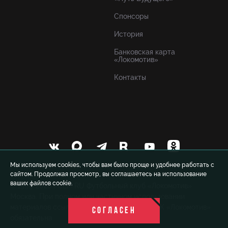
Спонсоры
История
Банковская карта
«Локомотив»
Контакты
Мы используем cookies, чтобы вам было проще и удобнее работать с
сайтом. Продолжая просмотр, вы соглашаетесь на использование
ваших файлов cookie.
© 1999-2026 FCLM.RU Футбольный клуб «Локомотив»
Москва. При полном или частичном использовании
материалов ссылка на официальный сайт ФК «Локомотив»
СОГЛАСЕН
обязательна.