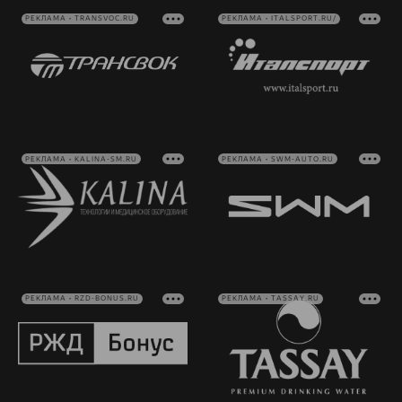
РЕКЛАМА • TRANSVOC.RU
РЕКЛАМА • ITALSPORT.RU/
РЕКЛАМА • KALINA-SM.RU
РЕКЛАМА • SWM-AUTO.RU
РЕКЛАМА • RZD-BONUS.RU
РЕКЛАМА • TASSAY.RU