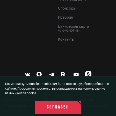
Спонсоры
История
Банковская карта
«Локомотив»
Контакты
Мы используем cookies, чтобы вам было проще и удобнее работать с
сайтом. Продолжая просмотр, вы соглашаетесь на использование
ваших файлов cookie.
© 1999-2026 FCLM.RU Футбольный клуб «Локомотив»
Москва. При полном или частичном использовании
материалов ссылка на официальный сайт ФК «Локомотив»
СОГЛАСЕН
обязательна.