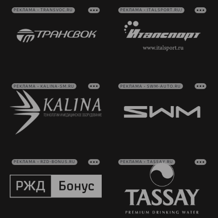
РЕКЛАМА • TRANSVOC.RU
РЕКЛАМА • ITALSPORT.RU/
РЕКЛАМА • KALINA-SM.RU
РЕКЛАМА • SWM-AUTO.RU
РЕКЛАМА • RZD-BONUS.RU
РЕКЛАМА • TASSAY.RU