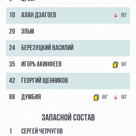
Руководство
Ледовый
Карта
10
АЛАН ДЗАГОЕВ
80'
дворец
болельщика
Контакты
Академии
Занятия
Программа
20
ЭЛЬМ
спортом
лояльности
Информация
24
БЕРЕЗУЦКИЙ ВАСИЛИЙ
для
болельщиков
35
ИГОРЬ АКИНФЕЕВ
90'
МГН
42
ГЕОРГИЙ ЩЕННИКОВ
88
ДУМБИЯ
86'
90'
ЗАПАСНОЙ СОСТАВ
1
СЕРГЕЙ ЧЕПЧУГОВ