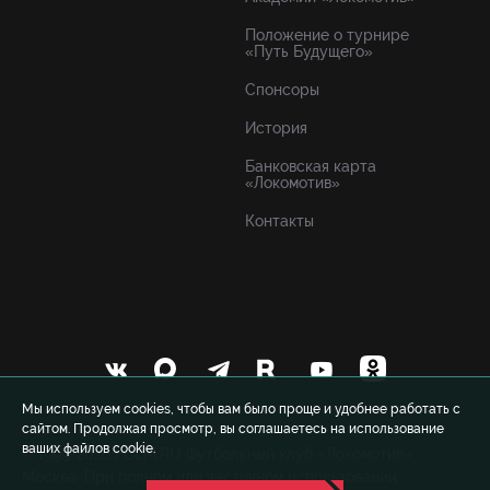
Положение о турнире
«Путь Будущего»
Спонсоры
История
Банковская карта
«Локомотив»
Контакты
Мы используем cookies, чтобы вам было проще и удобнее работать с
сайтом. Продолжая просмотр, вы соглашаетесь на использование
ваших файлов cookie.
© 1999-2026 FCLM.RU Футбольный клуб «Локомотив»
Москва. При полном или частичном использовании