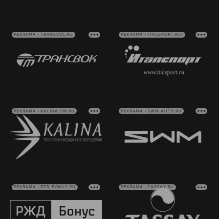
РЕКЛАМА • TRANSVOC.RU
РЕКЛАМА • ITALSPORT.RU/
РЕКЛАМА • KALINA-SM.RU
РЕКЛАМА • SWM-AUTO.RU
РЕКЛАМА • RZD-BONUS.RU
РЕКЛАМА • TASSAY.RU