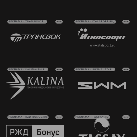
РЕКЛАМА • TRANSVOC.RU
РЕКЛАМА • ITALSPORT.RU/
РЕКЛАМА • KALINA-SM.RU
РЕКЛАМА • SWM-AUTO.RU
РЕКЛАМА • RZD-BONUS.RU
РЕКЛАМА • TASSAY.RU