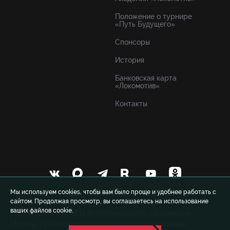
Положение о турнире
«Путь Будущего»
Спонсоры
История
Банковская карта
«Локомотив»
Контакты
Мы используем cookies, чтобы вам было проще и удобнее работать с
сайтом. Продолжая просмотр, вы соглашаетесь на использование
ваших файлов cookie.
© 1999-2026 FCLM.RU Футбольный клуб «Локомотив»
Москва. При полном или частичном использовании