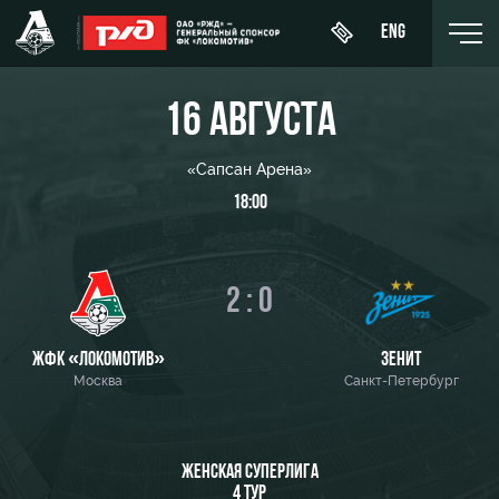
ENG
16 АВГУСТА
«Сапсан Арена»
18:00
День
О Клубе
Новости
ЖФК
матча
«Локомотив»
История
Календарь
Купить
2 : 0
Молодёжка-
Спонсоры
билет
Турнирная
юноши
таблица
Стать
ВИП-ЛОЖИ
ЖФК «ЛОКОМОТИВ»
ЗЕНИТ
Молодёжка-
партнером
Москва
Санкт-Петербург
Игроки
девушки
ВИП-ЗОНЫ
Контакты
Тренерский
СЕМЕЙНЫЙ
штаб
Антидопинг
СЕКТОР
ЖЕНСКАЯ СУПЕРЛИГА
4 ТУР