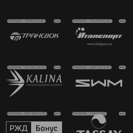
РЕКЛАМА • TRANSVOC.RU
РЕКЛАМА • ITALSPORT.RU/
РЕКЛАМА • KALINA-SM.RU
РЕКЛАМА • SWM-AUTO.RU
РЕКЛАМА • RZD-BONUS.RU
РЕКЛАМА • TASSAY.RU