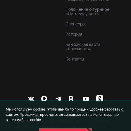
Положение о турнире
«Путь Будущего»
Спонсоры
История
Банковская карта
«Локомотив»
Контакты
Мы используем cookies, чтобы вам было проще и удобнее работать с
сайтом. Продолжая просмотр, вы соглашаетесь на использование
ваших файлов cookie.
© 1999-2026 FCLM.RU Футбольный клуб «Локомотив»
Москва. При полном или частичном использовании