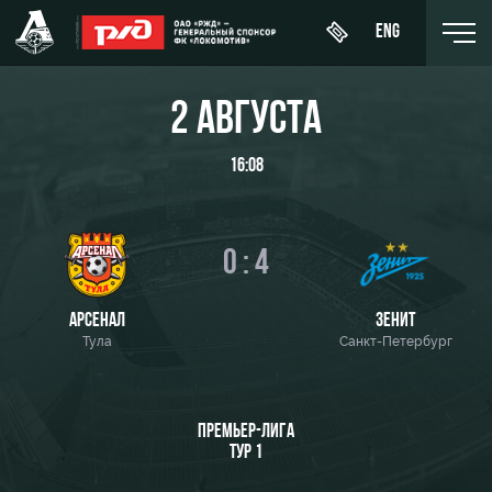
ENG
2 АВГУСТА
16:08
День
О Клубе
Новости
ЖФК
матча
«Локомотив»
История
0 : 4
Календарь
Купить
Молодёжка-
Спонсоры
билет
Турнирная
юноши
АРСЕНАЛ
ЗЕНИТ
таблица
Тула
Санкт-Петербург
Стать
ВИП-ЛОЖИ
Молодёжка-
партнером
Игроки
девушки
ВИП-ЗОНЫ
Контакты
Тренерский
ПРЕМЬЕР-ЛИГА
СЕМЕЙНЫЙ
штаб
ТУР 1
Антидопинг
СЕКТОР