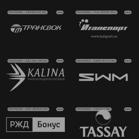
РЕКЛАМА • TRANSVOC.RU
РЕКЛАМА • ITALSPORT.RU/
РЕКЛАМА • KALINA-SM.RU
РЕКЛАМА • SWM-AUTO.RU
РЕКЛАМА • RZD-BONUS.RU
РЕКЛАМА • TASSAY.RU