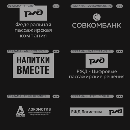
РЕКЛАМА • FPC.RU
РЕКЛАМА • SOVCOMBANK.RU
Руководство
Ледовый
Карта
дворец
болельщика
Контакты
Академии
Занятия
Программа
спортом
лояльности
Информация
для
РЕКЛАМА • ABINBEVEFES.RU
РЕКЛАМА • SMARTTRAVEL.RU
болельщиков
МГН
РЕКЛАМА • RFSOLOKOMOTIV.RU
РЕКЛАМА • HTTPS://RZDLOG.RU/