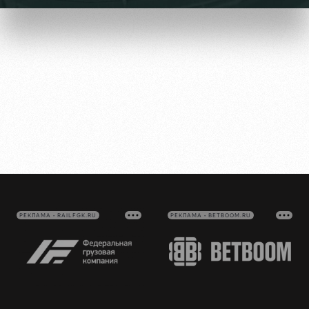
Видео
Туры по
стадиону
Фото
Места для
МГН
РЖД
Отбор
Информация
Арена
для
Локо
болельщиков
Организация
Старт
мероприятий
Банковская
РЕКЛАМА • RAILFGK.RU
РЕКЛАМА • BETBOOM.RU
Локо-Лето
карта
Аренда
«Локомотив»
Академия
полей
Заставки
Как
Аренда
поступить
площадей
Парковка