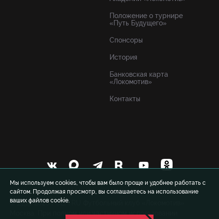
Положение о турнире
«Путь Будущего»
Спонсоры
История
Банковская карта
«Локомотив»
Контакты
Мы используем cookies, чтобы вам было проще и удобнее работать с
сайтом. Продолжая просмотр, вы соглашаетесь на использование
ваших файлов cookie.
© 1999-2026 FCLM.RU Футбольный клуб «Локомотив»
Москва. При полном или частичном использовании