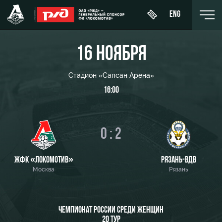
ENG
16 НОЯБРЯ
Стадион «Сапсан Арена»
16:00
Купить
О Клубе
Новости
ЖФК
билет
«Локомотив»
История
Календарь
ВИП-ЛОЖИ
0 : 2
Молодёжка-
Спонсоры
Турнирная
юноши
ВИП-ЗОНЫ
таблица
Стать
ЖФК «ЛОКОМОТИВ»
РЯЗАНЬ-ВДВ
Молодёжка-
СЕМЕЙНЫЙ
партнером
Москва
Рязань
Игроки
девушки
СЕКТОР
Контакты
Тренерский
Туры по
штаб
Антидопинг
стадиону
ЧЕМПИОНАТ РОССИИ СРЕДИ ЖЕНЩИН
20 ТУР