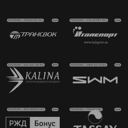
РЕКЛАМА • TRANSVOC.RU
РЕКЛАМА • ITALSPORT.RU/
РЕКЛАМА • KALINA-SM.RU
РЕКЛАМА • SWM-AUTO.RU
РЕКЛАМА • RZD-BONUS.RU
РЕКЛАМА • TASSAY.RU