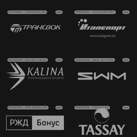
РЕКЛАМА • TRANSVOC.RU
РЕКЛАМА • ITALSPORT.RU/
РЕКЛАМА • KALINA-SM.RU
РЕКЛАМА • SWM-AUTO.RU
РЕКЛАМА • RZD-BONUS.RU
РЕКЛАМА • TASSAY.RU