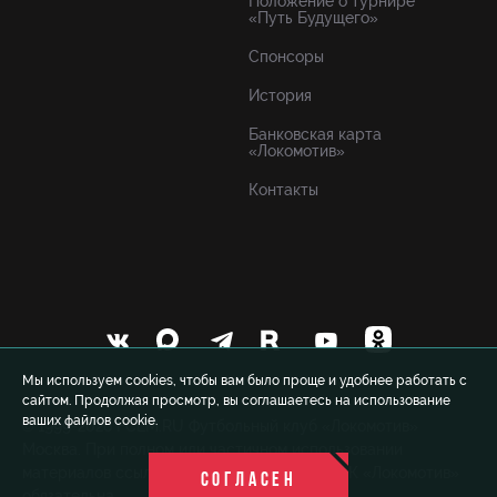
Положение о турнире
«Путь Будущего»
Спонсоры
История
Банковская карта
«Локомотив»
Контакты
Мы используем cookies, чтобы вам было проще и удобнее работать с
сайтом. Продолжая просмотр, вы соглашаетесь на использование
ваших файлов cookie.
© 1999-2026 FCLM.RU Футбольный клуб «Локомотив»
Москва. При полном или частичном использовании
материалов ссылка на официальный сайт ФК «Локомотив»
СОГЛАСЕН
обязательна.