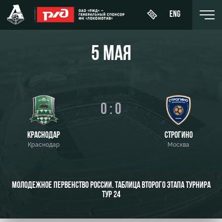
ENG
5 МАЯ
День
О Клубе
Новости
ЖФК
матча
0 : 0
«Локомотив»
История
Календарь
Купить
Молодёжка-
КРАСНОДАР
Спонсоры
СТРОГИНО
билет
Турнирная
юноши
Краснодар
Москва
таблица
Стать
ВИП-ЛОЖИ
Молодёжка-
партнером
Игроки
девушки
ВИП-ЗОНЫ
МОЛОДЕЖНОЕ ПЕРВЕНСТВО РОССИИ. ТАБЛИЦА ВТОРОГО ЭТАПА ТУРНИРА
Контакты
Тренерский
ТУР 24
СЕМЕЙНЫЙ
штаб
Антидопинг
СЕКТОР