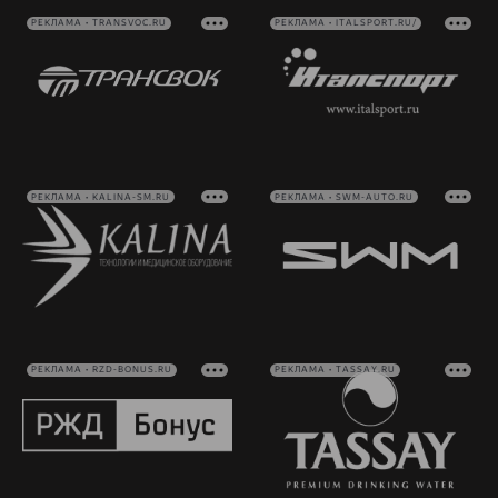
РЕКЛАМА • TRANSVOC.RU
РЕКЛАМА • ITALSPORT.RU/
РЕКЛАМА • KALINA-SM.RU
РЕКЛАМА • SWM-AUTO.RU
РЕКЛАМА • RZD-BONUS.RU
РЕКЛАМА • TASSAY.RU