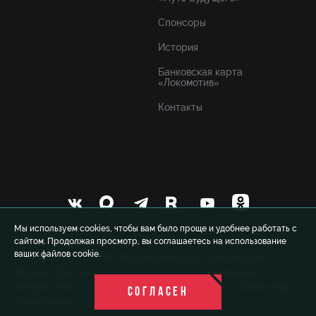
Спонсоры
История
Банковская карта
«Локомотив»
Контакты
Мы используем cookies, чтобы вам было проще и удобнее работать с
сайтом. Продолжая просмотр, вы соглашаетесь на использование
ваших файлов cookie.
© 1999-2026 FCLM.RU Футбольный клуб «Локомотив»
Москва. При полном или частичном использовании
материалов ссылка на официальный сайт ФК «Локомотив»
СОГЛАСЕН
обязательна.