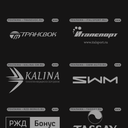
РЕКЛАМА • TRANSVOC.RU
РЕКЛАМА • ITALSPORT.RU/
РЕКЛАМА • KALINA-SM.RU
РЕКЛАМА • SWM-AUTO.RU
РЕКЛАМА • RZD-BONUS.RU
РЕКЛАМА • TASSAY.RU