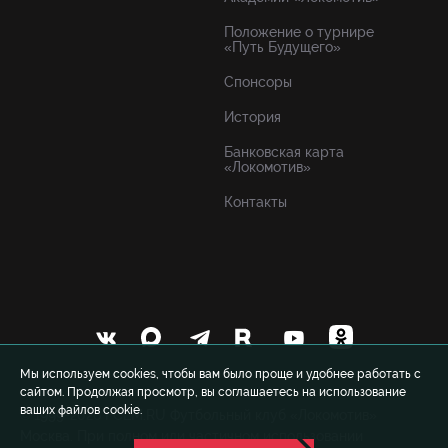
Положение о турнире
«Путь Будущего»
Спонсоры
История
Банковская карта
«Локомотив»
Контакты
Мы используем cookies, чтобы вам было проще и удобнее работать с
сайтом. Продолжая просмотр, вы соглашаетесь на использование
ваших файлов cookie.
© 1999-2026 FCLM.RU Футбольный клуб «Локомотив»
Москва. При полном или частичном использовании