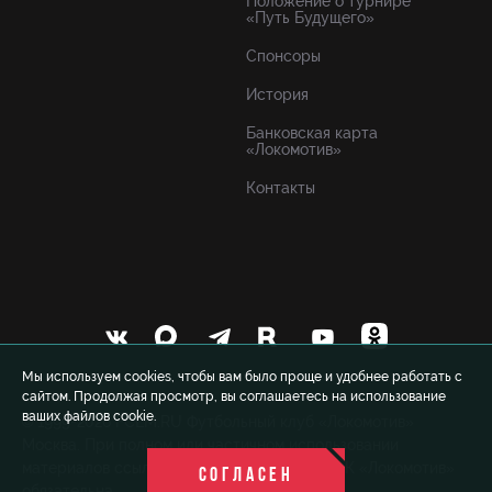
Положение о турнире
«Путь Будущего»
Спонсоры
История
Банковская карта
«Локомотив»
Контакты
Мы используем cookies, чтобы вам было проще и удобнее работать с
сайтом. Продолжая просмотр, вы соглашаетесь на использование
ваших файлов cookie.
© 1999-2026 FCLM.RU Футбольный клуб «Локомотив»
Москва. При полном или частичном использовании
материалов ссылка на официальный сайт ФК «Локомотив»
СОГЛАСЕН
обязательна.