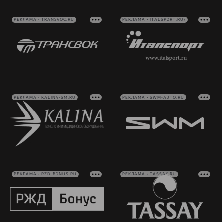
РЕКЛАМА • TRANSVOC.RU
РЕКЛАМА • ITALSPORT.RU/
РЕКЛАМА • KALINA-SM.RU
РЕКЛАМА • SWM-AUTO.RU
РЕКЛАМА • RZD-BONUS.RU
РЕКЛАМА • TASSAY.RU