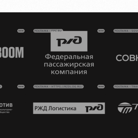
РЕКЛАМА • FPC.RU
РЕКЛАМА • SO
U
РЕКЛАМА • HTTPS://RZDLOG.RU/
РЕКЛАМА • TRA