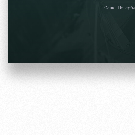
Санкт-Петерб
Отбор
Информация для болел
Локо Старт
Банковская карта «Лок
Локо-Лето
Заставки
Академия
Парковка
Как поступить
Карта болельщика
Руководство
Программа лояльности
Контакты Академии
Информация для болел