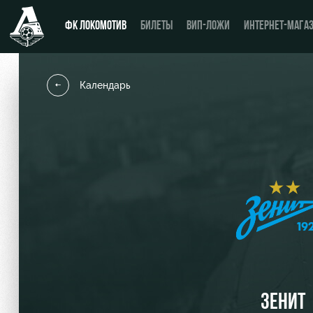
ФК ЛОКОМОТИВ
БИЛЕТЫ
ВИП-ЛОЖИ
ИНТЕРНЕТ-МАГА
Календарь
Новости
День матча
Календарь
Купить билет
Турнирная таблица
ВИП-ЛОЖИ
Игроки
ВИП-ЗОНЫ
Тренерский штаб
СЕМЕЙНЫЙ СЕКТОР
Видео
Туры по стадиону
ЗЕНИТ
Фото
Места для МГН