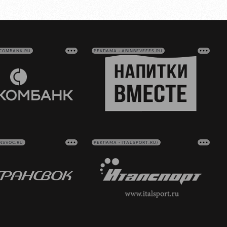
VCOMBANK.RU
РЕКЛАМА • ABINBEVEFES.RU
NSVOC.RU
РЕКЛАМА • ITALSPORT.RU/