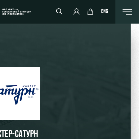
ENG
РЖД Арена
Организация мероприятий
Аренда полей
Аренда площадей
Ледовый дворец
Занятия спортом
ТЕР-САТУРН