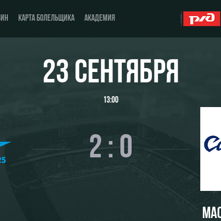
ЗИН
КАРТА БОЛЕЛЬЩИКА
АКАДЕМИЯ
23 СЕНТЯБРЯ
О Клубе
ЖФК «Локомотив»
13:00
История
Молодёжка-юноши
Спонсоры
Молодёжка-девушки
2 : 0
Стать партнером
Контакты
Антидопинг
МАС