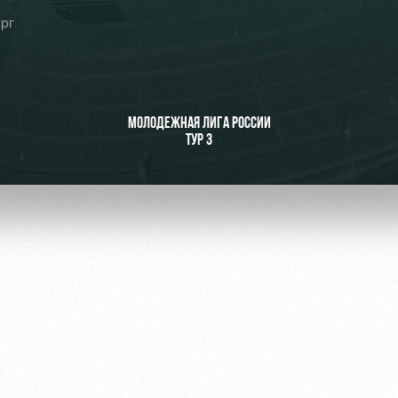
ург
ьщиков
МОЛОДЕЖНАЯ ЛИГА РОССИИ
ТУР 3
омотив»
ьщиков МГН