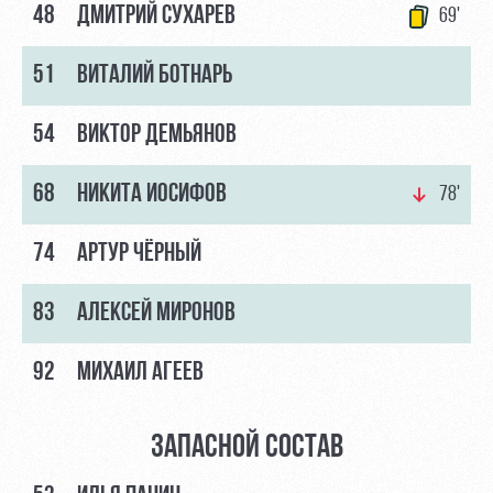
48
ДМИТРИЙ СУХАРЕВ
69'
Контакты
Ледовый
Карта
Академии
дворец
болельщика
51
ВИТАЛИЙ БОТНАРЬ
Занятия
Программа
спортом
лояльности
54
ВИКТОР ДЕМЬЯНОВ
Информация
68
НИКИТА ИОСИФОВ
для
78'
болельщиков
МГН
74
АРТУР ЧЁРНЫЙ
83
АЛЕКСЕЙ МИРОНОВ
92
МИХАИЛ АГЕЕВ
ЗАПАСНОЙ СОСТАВ