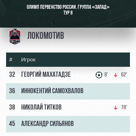
Видео
Туры по
ОЛИМП ПЕРВЕНСТВО РОССИИ. ГРУППА «ЗАПАД»
стадиону
ТУР 8
Фото
Места для
МГН
ЛОКОМОТИВ
#
Игрок
РЖД
Локо
Информация
32
ГЕОРГИЙ МАХАТАДЗЕ
8'
62'
Арена
Старт
для
болельщиков
Организация
Локо-Лето
36
ИННОКЕНТИЙ САМОХВАЛОВ
мероприятий
Банковская
Академия
карта
38
НИКОЛАЙ ТИТКОВ
Аренда
78'
«Локомотив»
Как
полей
поступить
Заставки
45
АЛЕКСАНДР СИЛЬЯНОВ
Аренда
Руководство
площадей
Парковка