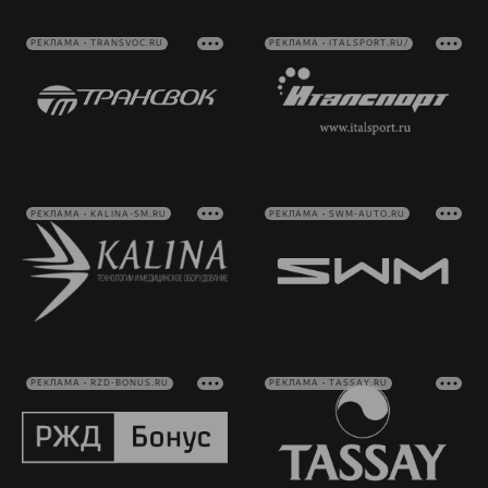
РЕКЛАМА • TRANSVOC.RU
РЕКЛАМА • ITALSPORT.RU/
РЕКЛАМА • KALINA-SM.RU
РЕКЛАМА • SWM-AUTO.RU
РЕКЛАМА • RZD-BONUS.RU
РЕКЛАМА • TASSAY.RU