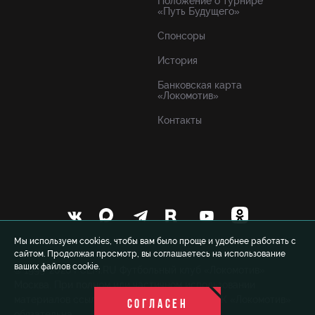
Положение о турнире
«Путь Будущего»
Спонсоры
История
Банковская карта
«Локомотив»
Контакты
Мы используем cookies, чтобы вам было проще и удобнее работать с
сайтом. Продолжая просмотр, вы соглашаетесь на использование
ваших файлов cookie.
© 1999-2026 FCLM.RU Футбольный клуб «Локомотив»
Москва. При полном или частичном использовании
материалов ссылка на официальный сайт ФК «Локомотив»
СОГЛАСЕН
обязательна.