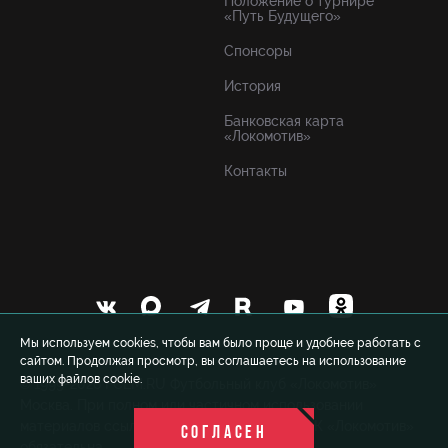
Положение о турнире
«Путь Будущего»
Спонсоры
История
Банковская карта
«Локомотив»
Контакты
Мы используем cookies, чтобы вам было проще и удобнее работать с
сайтом. Продолжая просмотр, вы соглашаетесь на использование
ваших файлов cookie.
© 1999-2026 FCLM.RU Футбольный клуб «Локомотив»
Москва. При полном или частичном использовании
материалов ссылка на официальный сайт ФК «Локомотив»
СОГЛАСЕН
обязательна.