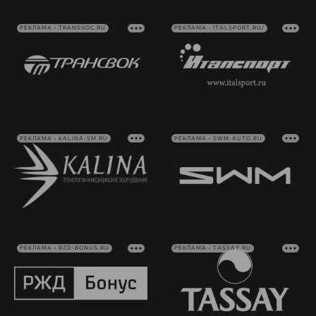
РЕКЛАМА • TRANSVOC.RU
РЕКЛАМА • ITALSPORT.RU/
РЕКЛАМА • KALINA-SM.RU
РЕКЛАМА • SWM-AUTO.RU
РЕКЛАМА • RZD-BONUS.RU
РЕКЛАМА • TASSAY.RU