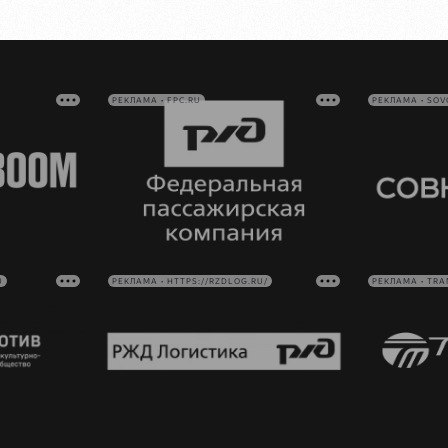
РЕКЛАМА • FPC.RU
РЕКЛАМА • SO
U
РЕКЛАМА • HTTPS://RZDLOG.RU/
РЕКЛАМА • TRA