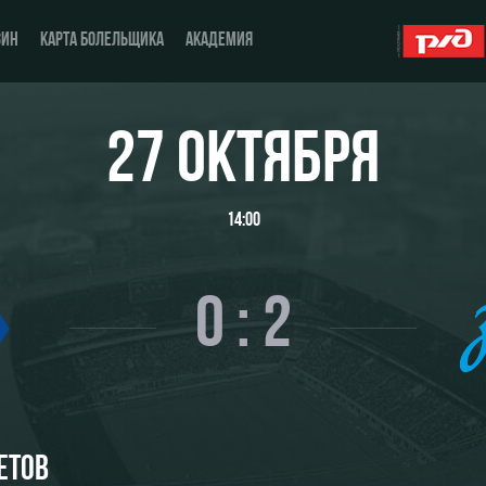
ЗИН
КАРТА БОЛЕЛЬЩИКА
АКАДЕМИЯ
27 ОКТЯБРЯ
О Клубе
ЖФК «Локомотив»
14:00
История
Молодёжка-юноши
Спонсоры
Молодёжка-девушки
0 : 2
Стать партнером
Контакты
Антидопинг
ЕТОВ