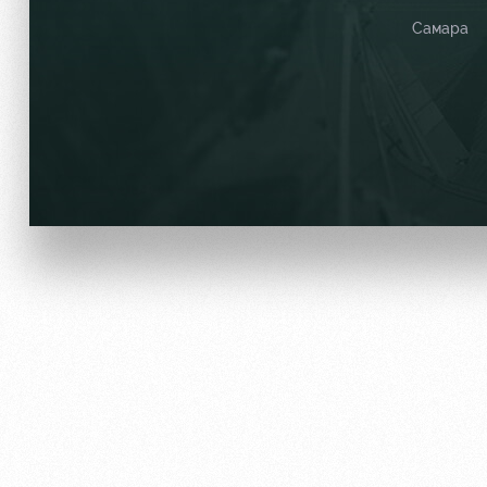
Самара
Отбор
Информация для болел
Локо Старт
Банковская карта «Лок
Локо-Лето
Заставки
Академия
Парковка
Как поступить
Карта болельщика
Руководство
Программа лояльности
Контакты Академии
Информация для болел