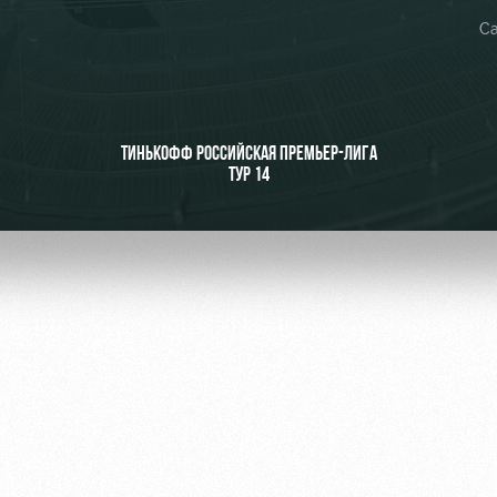
Са
ьщиков
ТИНЬКОФФ РОССИЙСКАЯ ПРЕМЬЕР-ЛИГА
ТУР 14
омотив»
ьщиков МГН