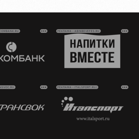
VCOMBANK.RU
РЕКЛАМА • ABINBEVEFES.RU
NSVOC.RU
РЕКЛАМА • ITALSPORT.RU/