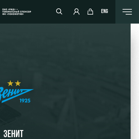
ENG
РЖД Арена
Организация мероприятий
Аренда полей
Аренда площадей
Ледовый дворец
Занятия спортом
ЗЕНИТ