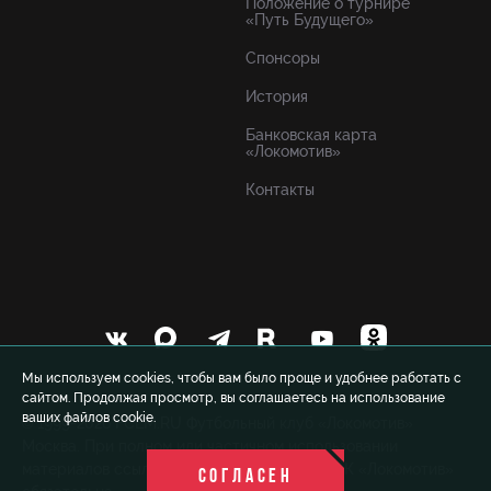
Положение о турнире
«Путь Будущего»
Спонсоры
История
Банковская карта
«Локомотив»
Контакты
Мы используем cookies, чтобы вам было проще и удобнее работать с
сайтом. Продолжая просмотр, вы соглашаетесь на использование
ваших файлов cookie.
© 1999-2026 FCLM.RU Футбольный клуб «Локомотив»
Москва. При полном или частичном использовании
материалов ссылка на официальный сайт ФК «Локомотив»
СОГЛАСЕН