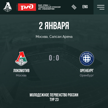
ENG
2 ЯНВАРЯ
Москва, Сапсан Арена
День
О Клубе
Новости
ЖФК
матча
«Локомотив»
История
0 : 0
Календарь
Купить
Молодёжка-
Спонсоры
билет
Турнирная
юноши
ЛОКОМОТИВ
ОРЕНБУРГ
таблица
Стать
Москва
ВИП-ЛОЖИ
Оренбург
Молодёжка-
партнером
Игроки
девушки
ВИП-ЗОНЫ
Контакты
Тренерский
МОЛОДЕЖНОЕ ПЕРВЕНСТВО РОССИИ
СЕМЕЙНЫЙ
штаб
ТУР 23
Антидопинг
СЕКТОР