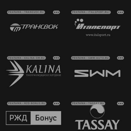
РЕКЛАМА • TRANSVOC.RU
РЕКЛАМА • ITALSPORT.RU/
РЕКЛАМА • KALINA-SM.RU
РЕКЛАМА • SWM-AUTO.RU
РЕКЛАМА • RZD-BONUS.RU
РЕКЛАМА • TASSAY.RU