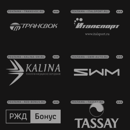
РЕКЛАМА • TRANSVOC.RU
РЕКЛАМА • ITALSPORT.RU/
РЕКЛАМА • KALINA-SM.RU
РЕКЛАМА • SWM-AUTO.RU
РЕКЛАМА • RZD-BONUS.RU
РЕКЛАМА • TASSAY.RU