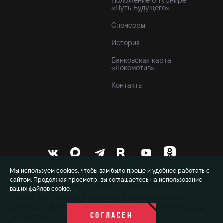
Положение о турнире
«Путь Будущего»
Спонсоры
История
Банковская карта
«Локомотив»
Контакты
Мы используем cookies, чтобы вам было проще и удобнее работать с
сайтом. Продолжая просмотр, вы соглашаетесь на использование
ваших файлов cookie.
© 1999-2026 FCLM.RU Футбольный клуб «Локомотив»
Москва. При полном или частичном использовании
материалов ссылка на официальный сайт ФК «Локомотив»
СОГЛАСЕН
обязательна.