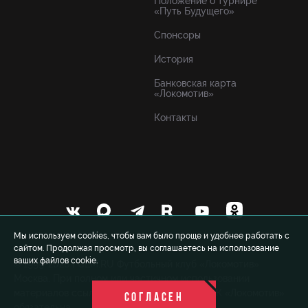
Положение о турнире
«Путь Будущего»
Спонсоры
История
Банковская карта
«Локомотив»
Контакты
Мы используем cookies, чтобы вам было проще и удобнее работать с
сайтом. Продолжая просмотр, вы соглашаетесь на использование
ваших файлов cookie.
© 1999-2026 FCLM.RU Футбольный клуб «Локомотив»
Москва. При полном или частичном использовании
материалов ссылка на официальный сайт ФК «Локомотив»
СОГЛАСЕН
обязательна.