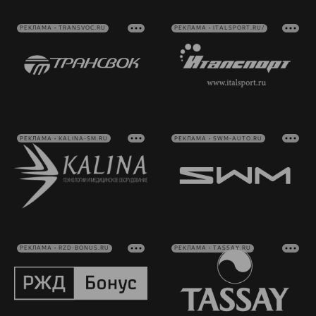
РЕКЛАМА • TRANSVOC.RU
РЕКЛАМА • ITALSPORT.RU/
РЕКЛАМА • KALINA-SM.RU
РЕКЛАМА • SWM-AUTO.RU
РЕКЛАМА • RZD-BONUS.RU
РЕКЛАМА • TASSAY.RU