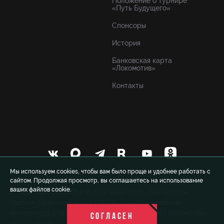
Положение о турнире
«Путь Будущего»
Спонсоры
История
Банковская карта
«Локомотив»
Контакты
Мы используем cookies, чтобы вам было проще и удобнее работать с
сайтом. Продолжая просмотр, вы соглашаетесь на использование
ваших файлов cookie.
© 1999-2026 FCLM.RU Футбольный клуб «Локомотив»
Москва. При полном или частичном использовании
материалов ссылка на официальный сайт ФК «Локомотив»
СОГЛАСЕН
обязательна.