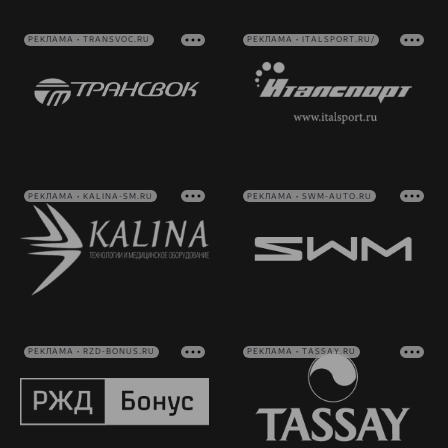
РЕКЛАМА • TRANSVOC.RU
РЕКЛАМА • ITALSPORT.RU/
РЕКЛАМА • KALINA-SM.RU
РЕКЛАМА • SWM-AUTO.RU
РЕКЛАМА • RZD-BONUS.RU
РЕКЛАМА • TASSAY.RU