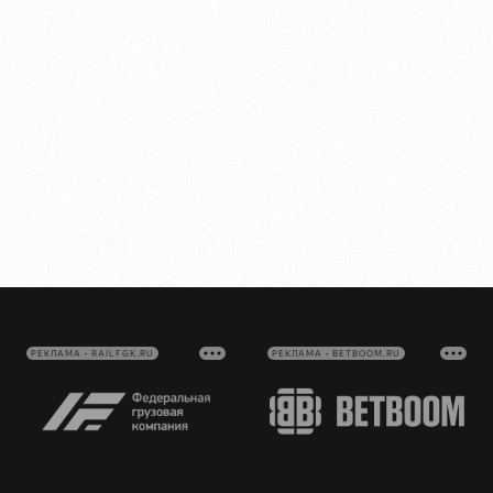
РЕКЛАМА • RAILFGK.RU
РЕКЛАМА • BETBOOM.RU