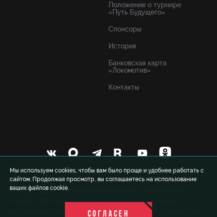
Положение о турнире
«Путь Будущего»
Спонсоры
История
Банковская карта
«Локомотив»
Контакты
Мы используем cookies, чтобы вам было проще и удобнее работать с
сайтом. Продолжая просмотр, вы соглашаетесь на использование
ваших файлов cookie.
© 1999-2026 FCLM.RU Футбольный клуб «Локомотив»
Москва. При полном или частичном использовании
материалов ссылка на официальный сайт ФК «Локомотив»
СОГЛАСЕН