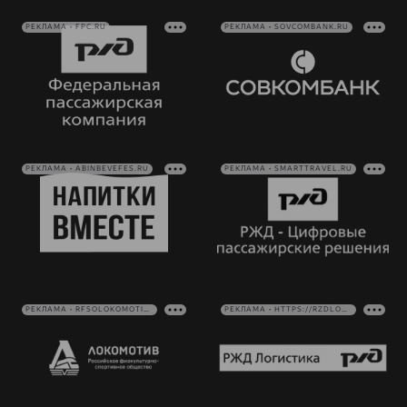
РЕКЛАМА • FPC.RU
РЕКЛАМА • SOVCOMBANK.RU
РЕКЛАМА • ABINBEVEFES.RU
РЕКЛАМА • SMARTTRAVEL.RU
РЕКЛАМА • RFSOLOKOMOTIV.RU
РЕКЛАМА • HTTPS://RZDLOG.RU/