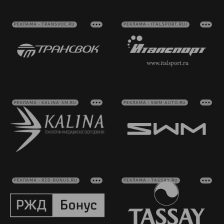
РЕКЛАМА • TRANSVOC.RU
РЕКЛАМА • ITALSPORT.RU/
РЕКЛАМА • KALINA-SM.RU
РЕКЛАМА • SWM-AUTO.RU
РЕКЛАМА • RZD-BONUS.RU
РЕКЛАМА • TASSAY.RU