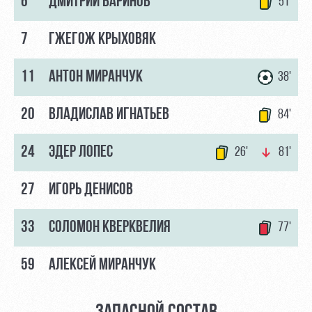
6
ДМИТРИЙ БАРИНОВ
51'
Контакты
Ледовый
Карта
Академии
дворец
болельщика
7
ГЖЕГОЖ КРЫХОВЯК
Занятия
Программа
11
АНТОН МИРАНЧУК
38'
спортом
лояльности
Информация
20
ВЛАДИСЛАВ ИГНАТЬЕВ
84'
для
болельщиков
24
ЭДЕР ЛОПЕС
МГН
26'
81'
27
ИГОРЬ ДЕНИСОВ
33
СОЛОМОН КВЕРКВЕЛИЯ
77'
59
АЛЕКСЕЙ МИРАНЧУК