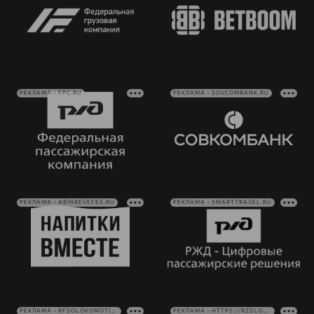
РЕКЛАМА • FPC.RU
РЕКЛАМА • SOVCOMBANK.RU
РЕКЛАМА • ABINBEVEFES.RU
РЕКЛАМА • SMARTTRAVEL.RU
РЕКЛАМА • RFSOLOKOMOTIV.RU
РЕКЛАМА • HTTPS://RZDLOG.RU/