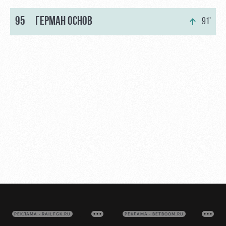
95
ГЕРМАН ОСНОВ
91'
РЕКЛАМА • RAILFGK.RU
РЕКЛАМА • BETBOOM.RU