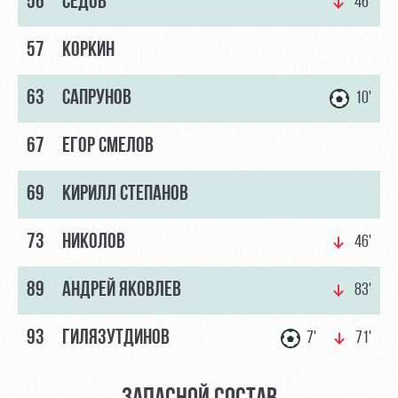
56
СЕДОВ
46'
Контакты
Ледовый
Карта
Академии
дворец
болельщика
57
КОРКИН
Занятия
Программа
63
САПРУНОВ
10'
спортом
лояльности
Информация
67
ЕГОР СМЕЛОВ
для
болельщиков
69
КИРИЛЛ СТЕПАНОВ
МГН
73
НИКОЛОВ
46'
89
АНДРЕЙ ЯКОВЛЕВ
83'
93
ГИЛЯЗУТДИНОВ
7'
71'