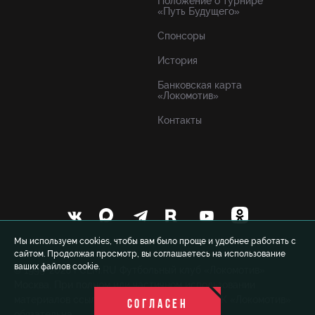
Положение о турнире
«Путь Будущего»
Спонсоры
История
Банковская карта
«Локомотив»
Контакты
Мы используем cookies, чтобы вам было проще и удобнее работать с
сайтом. Продолжая просмотр, вы соглашаетесь на использование
ваших файлов cookie.
© 1999-2026 FCLM.RU Футбольный клуб «Локомотив»
Москва. При полном или частичном использовании
материалов ссылка на официальный сайт ФК «Локомотив»
СОГЛАСЕН
обязательна.