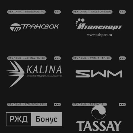
РЕКЛАМА • TRANSVOC.RU
РЕКЛАМА • ITALSPORT.RU/
РЕКЛАМА • KALINA-SM.RU
РЕКЛАМА • SWM-AUTO.RU
РЕКЛАМА • RZD-BONUS.RU
РЕКЛАМА • TASSAY.RU