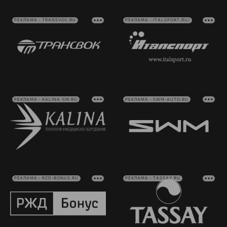
РЕКЛАМА • TRANSVOC.RU
РЕКЛАМА • ITALSPORT.RU/
РЕКЛАМА • KALINA-SM.RU
РЕКЛАМА • SWM-AUTO.RU
РЕКЛАМА • RZD-BONUS.RU
РЕКЛАМА • TASSAY.RU