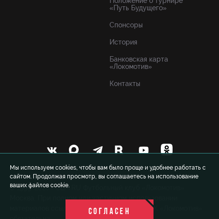
Положение о турнире
«Путь Будущего»
Спонсоры
История
Банковская карта
«Локомотив»
Контакты
Мы используем cookies, чтобы вам было проще и удобнее работать с
сайтом. Продолжая просмотр, вы соглашаетесь на использование
ваших файлов cookie.
© 1999-2026 FCLM.RU Футбольный клуб «Локомотив»
Москва. При полном или частичном использовании
материалов ссылка на официальный сайт ФК «Локомотив»
СОГЛАСЕН
обязательна.