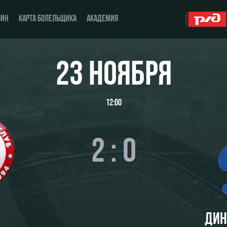
ЗИН
КАРТА БОЛЕЛЬЩИКА
АКАДЕМИЯ
23 НОЯБРЯ
О Клубе
ЖФК «Локомотив»
12:00
История
Молодёжка-юноши
Спонсоры
Молодёжка-девушки
2 : 0
Стать партнером
Контакты
Антидопинг
ДИН