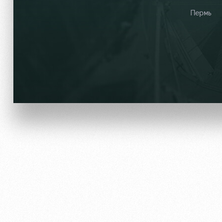
Пермь
Локо Старт
Информация для болел
Локо-Лето
Банковская карта «Лок
Академия
Заставки
Как поступить
Парковка
Руководство
Карта болельщика
Контакты Академии
Программа лояльности
Информация для болел