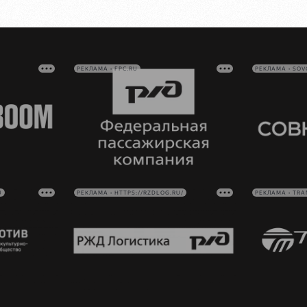
РЕКЛАМА • FPC.RU
РЕКЛАМА • SO
U
РЕКЛАМА • HTTPS://RZDLOG.RU/
РЕКЛАМА • TRA