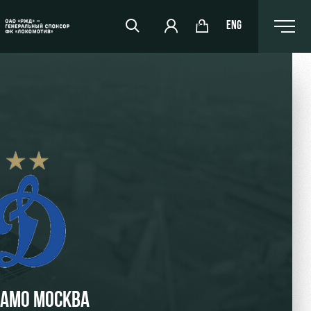
ENG
РЖД Арена
Организация мероприятий
Аренда полей
Аренда площадей
Ледовый дворец
Занятия спортом
АМО МОСКВА