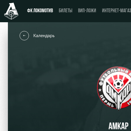
ФК ЛОКОМОТИВ
БИЛЕТЫ
ВИП-ЛОЖИ
ИНТЕРНЕТ-МАГА
Календарь
Новости
День матча
Календарь
Купить билет
Турнирная таблица
ВИП-ЛОЖИ
Игроки
ВИП-ЗОНЫ
Тренерский штаб
СЕМЕЙНЫЙ СЕКТОР
Видео
Туры по стадиону
АМКАР
Фото
Места для МГН