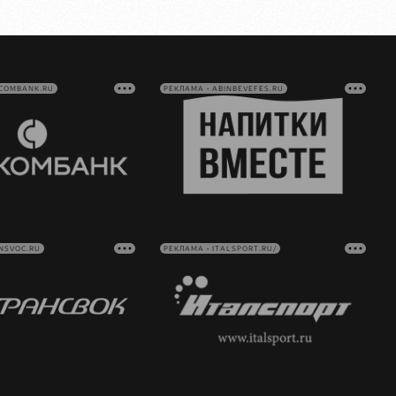
VCOMBANK.RU
РЕКЛАМА • ABINBEVEFES.RU
NSVOC.RU
РЕКЛАМА • ITALSPORT.RU/