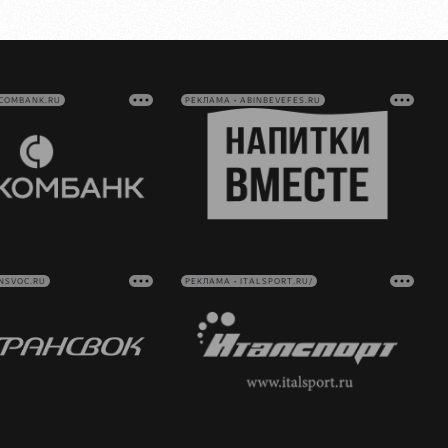
VCOMBANK.RU
РЕКЛАМА • ABINBEVEFES.RU
NSVOC.RU
РЕКЛАМА • ITALSPORT.RU/