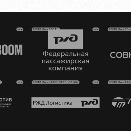
РЕКЛАМА • FPC.RU
РЕКЛАМА • SO
U
РЕКЛАМА • HTTPS://RZDLOG.RU/
РЕКЛАМА • TRA