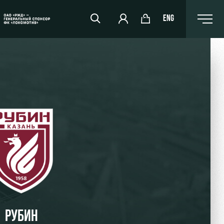
ENG
РЖД Арена
Организация мероприятий
Аренда полей
Аренда площадей
Ледовый дворец
Занятия спортом
РУБИН