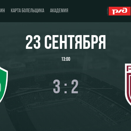
ЗИН
КАРТА БОЛЕЛЬЩИКА
АКАДЕМИЯ
23 СЕНТЯБРЯ
О Клубе
ЖФК «Локомотив»
13:00
История
Молодёжка-юноши
Спонсоры
Молодёжка-девушки
3 : 2
Стать партнером
Контакты
Антидопинг