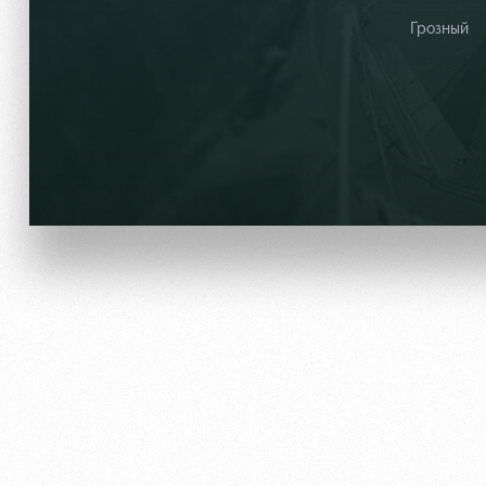
Грозный
Локо Старт
Информация для болел
Локо-Лето
Банковская карта «Лок
Академия
Заставки
Как поступить
Парковка
Руководство
Карта болельщика
Контакты Академии
Программа лояльности
Информация для болел