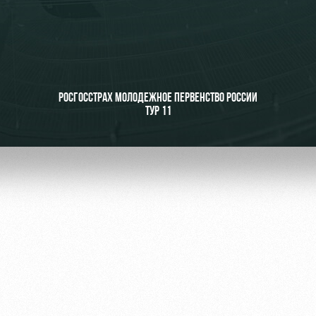
ьщиков
РОСГОССТРАХ МОЛОДЕЖНОЕ ПЕРВЕНСТВО РОССИИ
ТУР 11
омотив»
ьщиков МГН