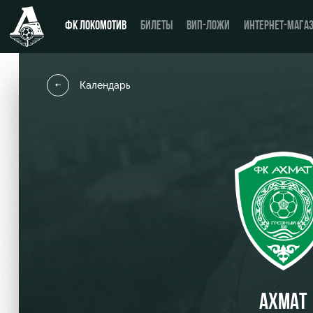
ФК ЛОКОМОТИВ
БИЛЕТЫ
ВИП-ЛОЖИ
ИНТЕРНЕТ-МАГА
Календарь
Новости
День матча
Календарь
Купить билет
Турнирная таблица
ВИП-ЛОЖИ
Игроки
ВИП-ЗОНЫ
Тренерский штаб
СЕМЕЙНЫЙ СЕКТОР
Видео
Туры по стадиону
АХМАТ
Фото
Места для МГН