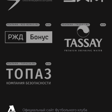
РЕКЛАМА • RZD-BONUS.RU
РЕКЛАМА • TASSAY.RU
РЕКЛАМА • TOPAZ24.RU
Официальный сайт Футбольного клуба