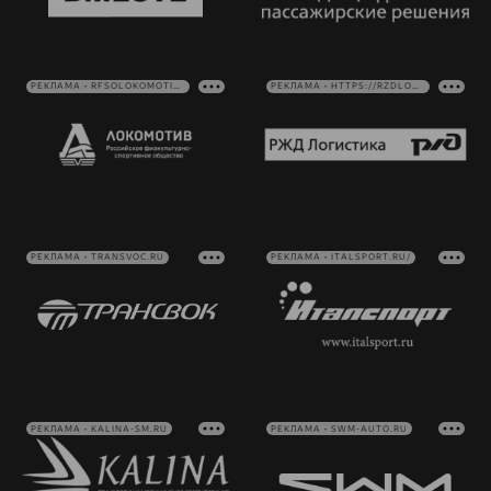
РЕКЛАМА • RFSOLOKOMOTIV.RU
РЕКЛАМА • HTTPS://RZDLOG.RU/
РЕКЛАМА • TRANSVOC.RU
РЕКЛАМА • ITALSPORT.RU/
РЕКЛАМА • KALINA-SM.RU
РЕКЛАМА • SWM-AUTO.RU