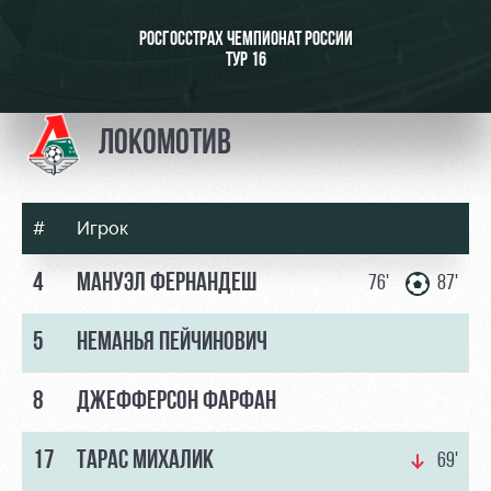
Видео
Туры по
стадиону
РОСГОССТРАХ ЧЕМПИОНАТ РОССИИ
Фото
ТУР 16
Места для
МГН
ЛОКОМОТИВ
#
Игрок
РЖД
Локо
Информация
Арена
Старт
для
4
МАНУЭЛ ФЕРНАНДЕШ
76'
87'
болельщиков
Организация
Локо-Лето
5
НЕМАНЬЯ ПЕЙЧИНОВИЧ
мероприятий
Банковская
Академия
карта
Аренда
«Локомотив»
8
ДЖЕФФЕРСОН ФАРФАН
Как
полей
поступить
Заставки
Аренда
17
ТАРАС МИХАЛИК
69'
Руководство
площадей
Парковка