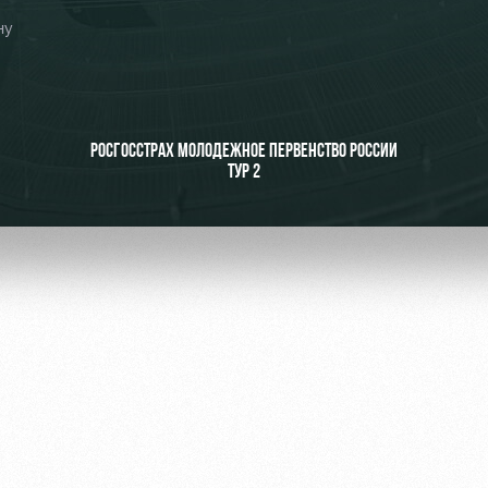
ну
ьщиков
РОСГОССТРАХ МОЛОДЕЖНОЕ ПЕРВЕНСТВО РОССИИ
ТУР 2
омотив»
ьщиков МГН