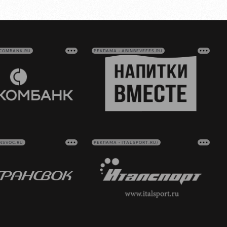
VCOMBANK.RU
РЕКЛАМА • ABINBEVEFES.RU
NSVOC.RU
РЕКЛАМА • ITALSPORT.RU/