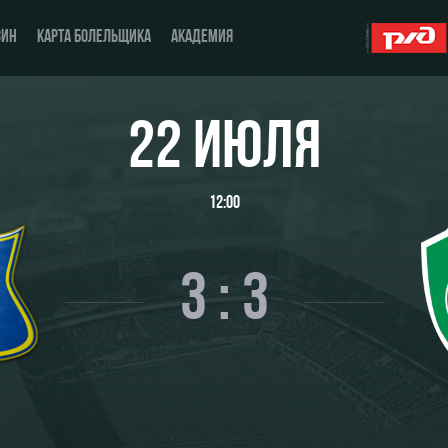
ЗИН
КАРТА БОЛЕЛЬЩИКА
АКАДЕМИЯ
22 ИЮЛЯ
О Клубе
ЖФК «Локомотив»
12:00
История
Молодёжка-юноши
Спонсоры
Молодёжка-девушки
3 : 3
Стать партнером
Контакты
Антидопинг