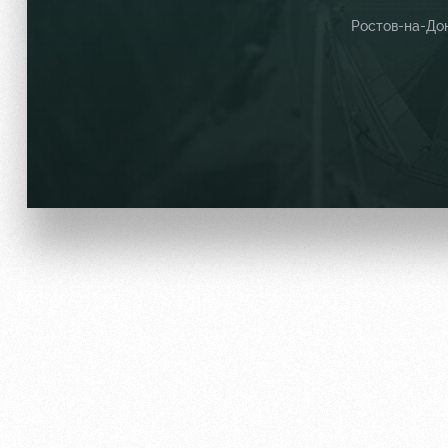
Ростов-на-До
Локо Старт
Информация для болел
Локо-Лето
Банковская карта «Лок
Академия
Заставки
Как поступить
Парковка
Руководство
Карта болельщика
Контакты Академии
Программа лояльности
Информация для болел