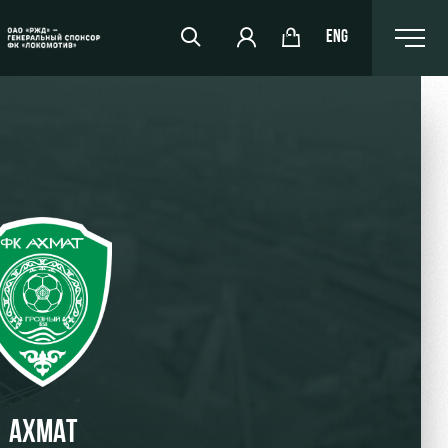
ENG
РЖД Арена
Организация мероприятий
Аренда полей
Аренда площадей
Ледовый дворец
Занятия спортом
АХМАТ