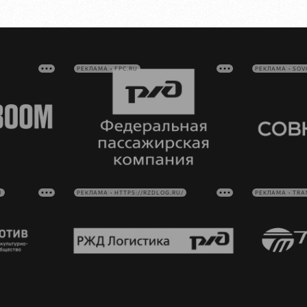
РЕКЛАМА • FPC.RU
РЕКЛАМА • SO
U
РЕКЛАМА • HTTPS://RZDLOG.RU/
РЕКЛАМА • TRA