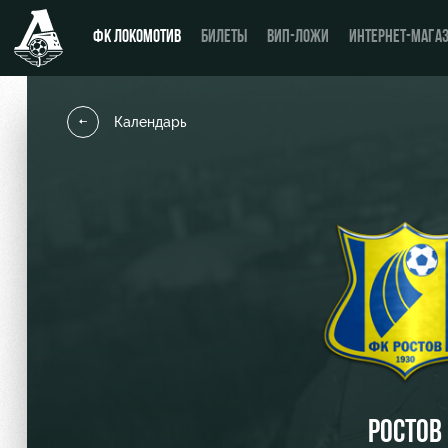
ФК ЛОКОМОТИВ
БИЛЕТЫ
ВИП-ЛОЖИ
ИНТЕРНЕТ-МАГА
Календарь
Новости
День матча
Календарь
Купить билет
Турнирная таблица
ВИП-ЛОЖИ
Игроки
ВИП-ЗОНЫ
Тренерский штаб
СЕМЕЙНЫЙ СЕКТОР
Видео
Туры по стадиону
РОСТОВ
Фото
Места для МГН