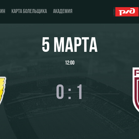
ЗИН
КАРТА БОЛЕЛЬЩИКА
АКАДЕМИЯ
5 МАРТА
О Клубе
ЖФК «Локомотив»
12:00
История
Молодёжка-юноши
Спонсоры
Молодёжка-девушки
0 : 1
Стать партнером
Контакты
Антидопинг