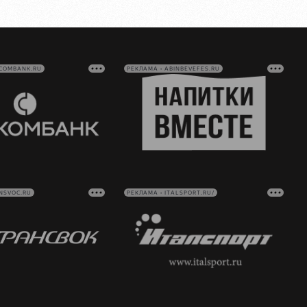
VCOMBANK.RU
РЕКЛАМА • ABINBEVEFES.RU
NSVOC.RU
РЕКЛАМА • ITALSPORT.RU/