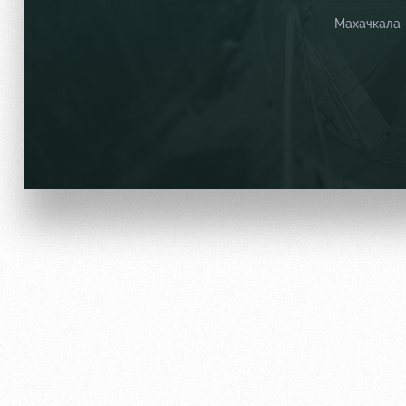
Махачкала
Локо Старт
Информация для болел
Локо-Лето
Банковская карта «Лок
Академия
Заставки
Как поступить
Парковка
Руководство
Карта болельщика
Контакты Академии
Программа лояльности
Информация для болел