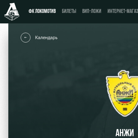
ФК ЛОКОМОТИВ
БИЛЕТЫ
ВИП-ЛОЖИ
ИНТЕРНЕТ-МАГА
Календарь
Новости
День матча
Календарь
Купить билет
Турнирная таблица
ВИП-ЛОЖИ
Игроки
ВИП-ЗОНЫ
Тренерский штаб
СЕМЕЙНЫЙ СЕКТОР
Видео
Туры по стадиону
АНЖИ
Фото
Места для МГН