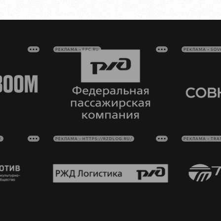
РЕКЛАМА • FPC.RU
РЕКЛАМА • SO
U
РЕКЛАМА • HTTPS://RZDLOG.RU/
РЕКЛАМА • TRA