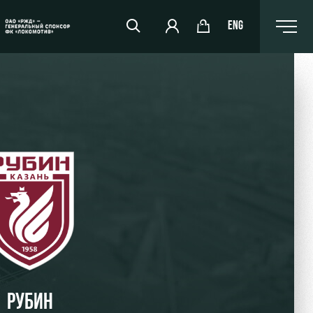
ENG
РЖД Арена
Организация мероприятий
Аренда полей
Аренда площадей
Ледовый дворец
Занятия спортом
РУБИН