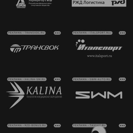
РЕКЛАМА • TRANSVOC.RU
РЕКЛАМА • ITALSPORT.RU/
РЕКЛАМА • KALINA-SM.RU
РЕКЛАМА • SWM-AUTO.RU
РЕКЛАМА • RZD-BONUS.RU
РЕКЛАМА • TASSAY.RU