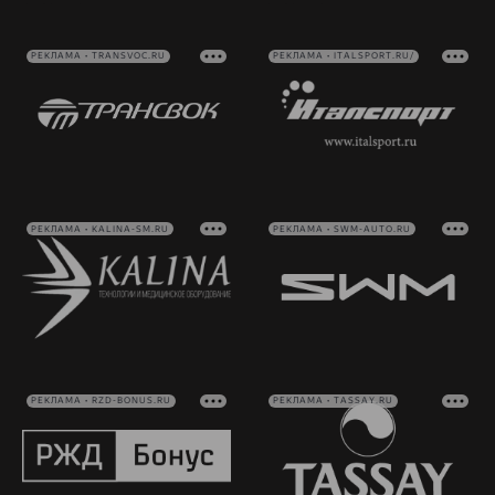
РЕКЛАМА • TRANSVOC.RU
РЕКЛАМА • ITALSPORT.RU/
РЕКЛАМА • KALINA-SM.RU
РЕКЛАМА • SWM-AUTO.RU
РЕКЛАМА • RZD-BONUS.RU
РЕКЛАМА • TASSAY.RU