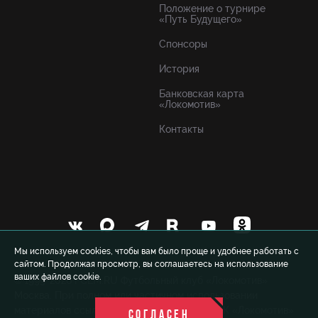
Положение о турнире
«Путь Будущего»
Спонсоры
История
Банковская карта
«Локомотив»
Контакты
Мы используем cookies, чтобы вам было проще и удобнее работать с
сайтом. Продолжая просмотр, вы соглашаетесь на использование
ваших файлов cookie.
© 1999-2026 FCLM.RU Футбольный клуб «Локомотив»
Москва. При полном или частичном использовании
материалов ссылка на официальный сайт ФК «Локомотив»
СОГЛАСЕН