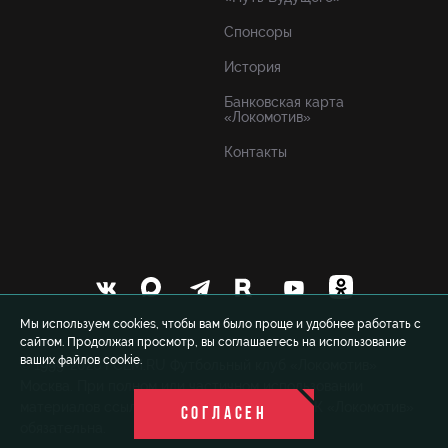
Спонсоры
История
Банковская карта
«Локомотив»
Контакты
Мы используем cookies, чтобы вам было проще и удобнее работать с
сайтом. Продолжая просмотр, вы соглашаетесь на использование
ваших файлов cookie.
© 1999-2026 FCLM.RU Футбольный клуб «Локомотив»
Москва. При полном или частичном использовании
материалов ссылка на официальный сайт ФК «Локомотив»
СОГЛАСЕН
обязательна.