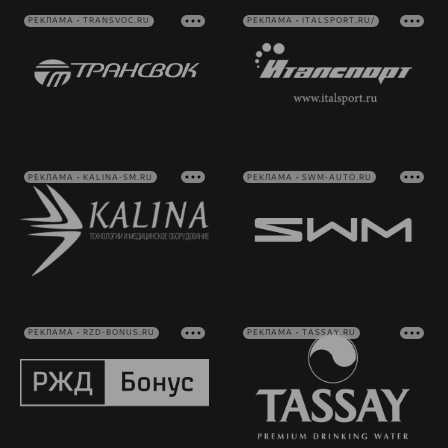
РЕКЛАМА • TRANSVOC.RU
РЕКЛАМА • ITALSPORT.RU/
РЕКЛАМА • KALINA-SM.RU
РЕКЛАМА • SWM-AUTO.RU
РЕКЛАМА • RZD-BONUS.RU
РЕКЛАМА • TASSAY.RU