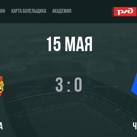
ЗИН
КАРТА БОЛЕЛЬЩИКА
АКАДЕМИЯ
15 МАЯ
О Клубе
ЖФК «Локомотив»
История
Молодёжка-юноши
3 : 0
Спонсоры
Молодёжка-девушки
Стать партнером
Контакты
Антидопинг
А
Ч