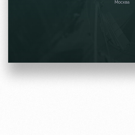
Москва
Локо Старт
Информация для болел
Локо-Лето
Банковская карта «Лок
Академия
Заставки
Как поступить
Парковка
Руководство
Карта болельщика
Контакты Академии
Программа лояльности
Информация для болел