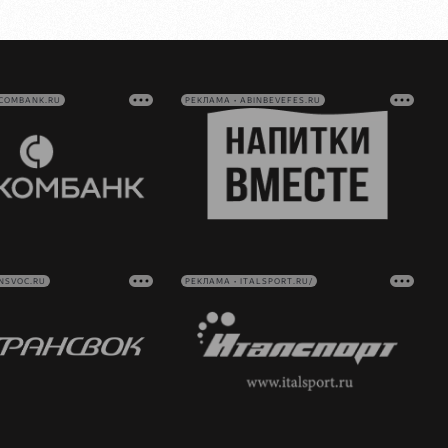
VCOMBANK.RU
РЕКЛАМА • ABINBEVEFES.RU
NSVOC.RU
РЕКЛАМА • ITALSPORT.RU/