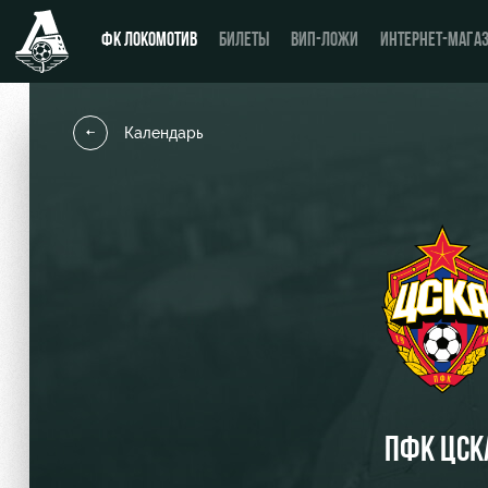
ФК ЛОКОМОТИВ
БИЛЕТЫ
ВИП-ЛОЖИ
ИНТЕРНЕТ-МАГА
Календарь
Новости
День матча
Календарь
Купить билет
Турнирная таблица
ВИП-ЛОЖИ
Игроки
ВИП-ЗОНЫ
Тренерский штаб
СЕМЕЙНЫЙ СЕКТОР
Видео
Туры по стадиону
ПФК ЦСК
Фото
Места для МГН