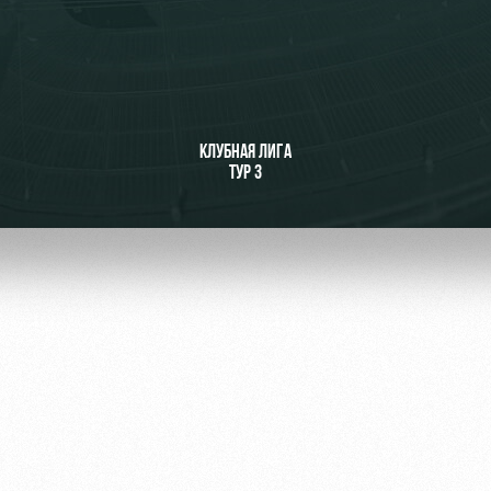
ьщиков
КЛУБНАЯ ЛИГА
ТУР 3
омотив»
ьщиков МГН