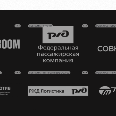
РЕКЛАМА • FPC.RU
РЕКЛАМА • SO
U
РЕКЛАМА • HTTPS://RZDLOG.RU/
РЕКЛАМА • TRA