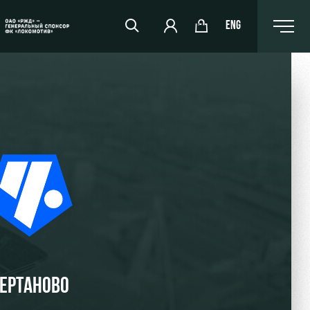
ENG
РЖД Арена
Организация мероприятий
Аренда полей
Аренда площадей
Ледовый дворец
Занятия спортом
ЕРТАНОВО