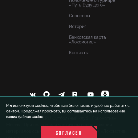
Положение о турнире
«Путь Будущего»
Спонсоры
История
Банковская карта
«Локомотив»
Контакты
Мы используем cookies, чтобы вам было проще и удобнее работать с
сайтом. Продолжая просмотр, вы соглашаетесь на использование
ваших файлов cookie.
© 1999-2026 FCLM.RU Футбольный клуб «Локомотив»
Москва. При полном или частичном использовании
материалов ссылка на официальный сайт ФК «Локомотив»
СОГЛАСЕН
обязательна.