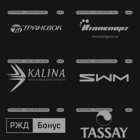
РЕКЛАМА • TRANSVOC.RU
РЕКЛАМА • ITALSPORT.RU/
РЕКЛАМА • KALINA-SM.RU
РЕКЛАМА • SWM-AUTO.RU
РЕКЛАМА • RZD-BONUS.RU
РЕКЛАМА • TASSAY.RU