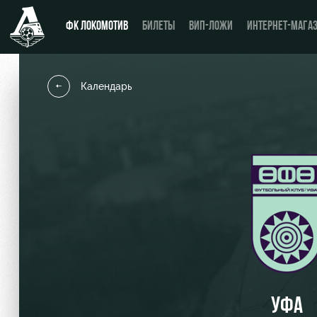
ФК ЛОКОМОТИВ
БИЛЕТЫ
ВИП-ЛОЖИ
ИНТЕРНЕТ-МАГА
Календарь
Новости
День матча
Календарь
Купить билет
Турнирная таблица
ВИП-ЛОЖИ
Игроки
ВИП-ЗОНЫ
Тренерский штаб
СЕМЕЙНЫЙ СЕКТОР
Видео
Туры по стадиону
УФА
Фото
Места для МГН