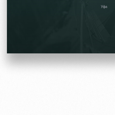
Уфа
Локо Старт
Информация для болел
Локо-Лето
Банковская карта «Лок
Академия
Заставки
Как поступить
Парковка
Руководство
Карта болельщика
Контакты Академии
Программа лояльности
Информация для болел