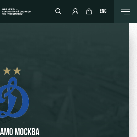
ENG
РЖД Арена
Организация мероприятий
Аренда полей
Аренда площадей
Ледовый дворец
Занятия спортом
АМО МОСКВА