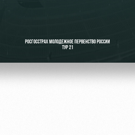
ьщиков
РОСГОССТРАХ МОЛОДЕЖНОЕ ПЕРВЕНСТВО РОССИИ
ТУР 21
омотив»
ьщиков МГН