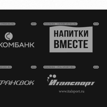
VCOMBANK.RU
РЕКЛАМА • ABINBEVEFES.RU
NSVOC.RU
РЕКЛАМА • ITALSPORT.RU/