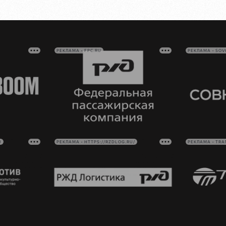
РЕКЛАМА • FPC.RU
РЕКЛАМА • SO
U
РЕКЛАМА • HTTPS://RZDLOG.RU/
РЕКЛАМА • TRA