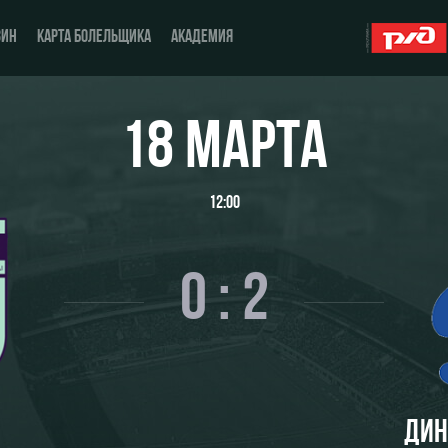
ЗИН
КАРТА БОЛЕЛЬЩИКА
АКАДЕМИЯ
18 МАРТА
О Клубе
ЖФК «Локомотив»
12:00
История
Молодёжка-юноши
Спонсоры
Молодёжка-девушки
0 : 2
Стать партнером
Контакты
Антидопинг
ДИН